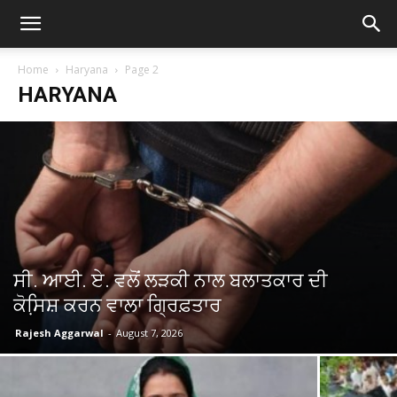
Home
Haryana
Page 2
HARYANA
ਸੀ. ਆਈ. ਏ. ਵਲੋਂ ਲੜਕੀ ਨਾਲ ਬਲਾਤਕਾਰ ਦੀ
ਕੋਸਿ਼ਸ਼ ਕਰਨ ਵਾਲਾ ਗ੍ਰਿਫ਼ਤਾਰ
Rajesh Aggarwal
-
August 7, 2026