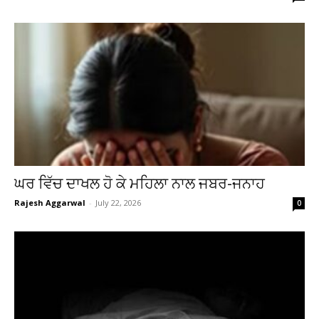
ਘਰ ਵਿੱਚ ਦਾਖਲ ਹੋ ਕੇ ਮਹਿਲਾ ਨਾਲ ਜਬਰ-ਜਨਾਹ
Rajesh Aggarwal
-
July 22, 2026
0