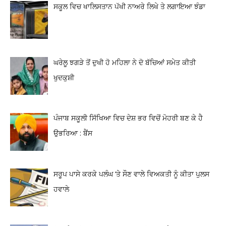
ਸਕੂਲ ਵਿਚ ਖਾਲਿਸਤਾਨ ਪੱਖੀ ਨਾਅਰੇ ਲਿਖੇ ਤੇ ਲਗਾਇਆ ਝੰਡਾ
ਘਰੇਲੂ ਝਗੜੇ ਤੋਂ ਦੁਖੀ ਹੋ ਮਹਿਲਾ ਨੇ ਦੋ ਬੱਚਿਆਂ ਸਮੇਤ ਕੀਤੀ
ਖੁਦਕੁਸ਼ੀ
ਪੰਜਾਬ ਸਕੂਲੀ ਸਿੱਖਿਆ ਵਿਚ ਦੇਸ਼ ਭਰ ਵਿਚੋਂ ਮੋਹਰੀ ਬਣ ਕੇ ਹੈ
ਉਭਰਿਆ : ਬੈਂਸ
ਸਰੂਪ ਪਾਸੇ ਕਰਕੇ ਪਲੰਘ ‘ਤੇ ਸੌਣ ਵਾਲੇ ਵਿਅਕਤੀ ਨੂੰ ਕੀਤਾ ਪੁਲਸ
ਹਵਾਲੇ