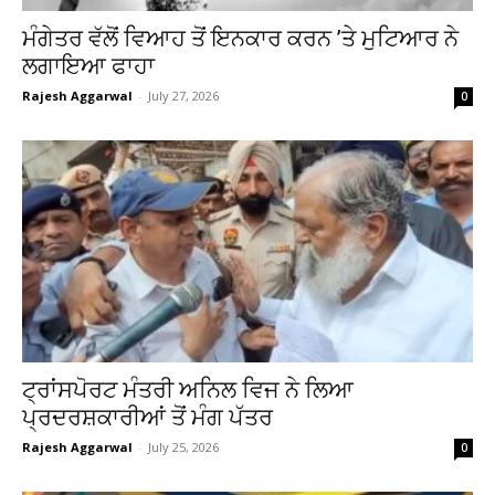
ਮੰਗੇਤਰ ਵੱਲੋਂ ਵਿਆਹ ਤੋਂ ਇਨਕਾਰ ਕਰਨ ’ਤੇ ਮੁਟਿਆਰ ਨੇ
ਲਗਾਇਆ ਫਾਹਾ
Rajesh Aggarwal
-
July 27, 2026
0
ਟ੍ਰਾਂਸਪੋਰਟ ਮੰਤਰੀ ਅਨਿਲ ਵਿਜ ਨੇ ਲਿਆ
ਪ੍ਰਦਰਸ਼ਕਾਰੀਆਂ ਤੋਂ ਮੰਗ ਪੱਤਰ
Rajesh Aggarwal
-
July 25, 2026
0