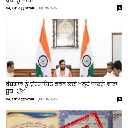
ਬੱਚੀ ਨੂੰ ਜਨਮ
Rajesh Aggarwal
-
July 30, 2026
0
ਰੋਜ਼ਗਾਰ ਨੂੰ ਉਤਸ਼ਾਹਿਤ ਕਰਨ ਲਈ ਖੋਲ੍ਹੇ ਜਾਣਗੇ ਵੀਟਾ
ਬੂਥ : ਮੁੱਖ...
Rajesh Aggarwal
-
July 28, 2026
0