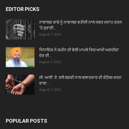
EDITOR PICKS
ਨਾਬਾਲਗ ਚਾਚੇ ਨੂੰ ਨਾਬਾਲਗ ਭਤੀਜੀ ਨਾਲ ਜਬਰ ਜਨਾਹ ਕਰਨ
‘ਤੇ ਸੁਣਾਈ...
August 7, 2026
ਵਿਧਾਇਕ ਨੇ ਜ਼ਮੀਨ ਦੀ ਬੋਲੀ ਮਾਮਲੇ ਵਿਚ ਆਖੀ ਅਸਤੀਫਾ
ਦੇਣ ਦੀ...
August 7, 2026
ਸੀ. ਆਈ. ਏ. ਵਲੋਂ ਲੜਕੀ ਨਾਲ ਬਲਾਤਕਾਰ ਦੀ ਕੋਸਿ਼ਸ਼ ਕਰਨ
ਵਾਲਾ...
August 7, 2026
POPULAR POSTS