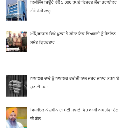
ਵਿਜੀਲੈਂਸ ਬਿਊਰੋ ਵੱਲੋਂ 5,000 ਰੁਪਏ ਰਿਸ਼ਵਤ ਲੈਂਦਾ ਡਰਾਈਵਰ
ਰੰਗੇ ਹੱਥੀਂ ਕਾਬੂ
ਅੰਮ੍ਰਿਤਸਰ ਵਿਖੇ ਪੁਲਸ ਨੇ ਕੀਤਾ ਇਕ ਵਿਅਕਤੀ ਨੂੰ ਹੈਰੋਇਨ
ਸਮੇਤ ਗ੍ਰਿਫ਼ਤਾਰ
ਨਾਬਾਲਗ ਚਾਚੇ ਨੂੰ ਨਾਬਾਲਗ ਭਤੀਜੀ ਨਾਲ ਜਬਰ ਜਨਾਹ ਕਰਨ ‘ਤੇ
ਸੁਣਾਈ ਸਜ਼ਾ
ਵਿਧਾਇਕ ਨੇ ਜ਼ਮੀਨ ਦੀ ਬੋਲੀ ਮਾਮਲੇ ਵਿਚ ਆਖੀ ਅਸਤੀਫਾ ਦੇਣ
ਦੀ ਗੱਲ