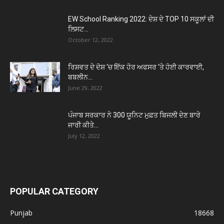
EW School Ranking 2022: ਦੇਸ਼ ਦੇ TOP 10 ਸਕੂਲਾਂ ਦੀ
ਲਿਸਟ...
October 12, 2022
ਰਿਸ਼ਵਤ ਦੇ ਦੋਸ਼ ‘ਚ ਇੱਕ ਹੋਰ ਅਫਸਰ ‘ਤੇ ਹੋਈ ਕਾਰਵਾਈ,
ਬਬਲੀਨ...
June 29, 2022
ਪੰਜਾਬ ਸਰਕਾਰ ਨੇ 300 ਯੂਨਿਟ ਮੁਫ਼ਤ ਬਿਜਲੀ ਦੇਣ ਬਾਰੇ
ਜਾਰੀ ਕੀਤੇ...
July 12, 2022
POPULAR CATEGORY
Punjab
18668