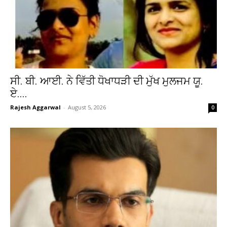
ਸੀ. ਬੀ. ਆਈ. ਨੇ ਵਿੱਤੀ ਧੋਖਾਧੜੀ ਦੀ ਮੁੱਖ ਮੁਲਜਮ ਯੂ.
ਏ....
Rajesh Aggarwal
-
August 5, 2026
0