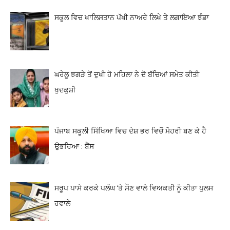
ਸਕੂਲ ਵਿਚ ਖਾਲਿਸਤਾਨ ਪੱਖੀ ਨਾਅਰੇ ਲਿਖੇ ਤੇ ਲਗਾਇਆ ਝੰਡਾ
ਘਰੇਲੂ ਝਗੜੇ ਤੋਂ ਦੁਖੀ ਹੋ ਮਹਿਲਾ ਨੇ ਦੋ ਬੱਚਿਆਂ ਸਮੇਤ ਕੀਤੀ
ਖੁਦਕੁਸ਼ੀ
ਪੰਜਾਬ ਸਕੂਲੀ ਸਿੱਖਿਆ ਵਿਚ ਦੇਸ਼ ਭਰ ਵਿਚੋਂ ਮੋਹਰੀ ਬਣ ਕੇ ਹੈ
ਉਭਰਿਆ : ਬੈਂਸ
ਸਰੂਪ ਪਾਸੇ ਕਰਕੇ ਪਲੰਘ ‘ਤੇ ਸੌਣ ਵਾਲੇ ਵਿਅਕਤੀ ਨੂੰ ਕੀਤਾ ਪੁਲਸ
ਹਵਾਲੇ