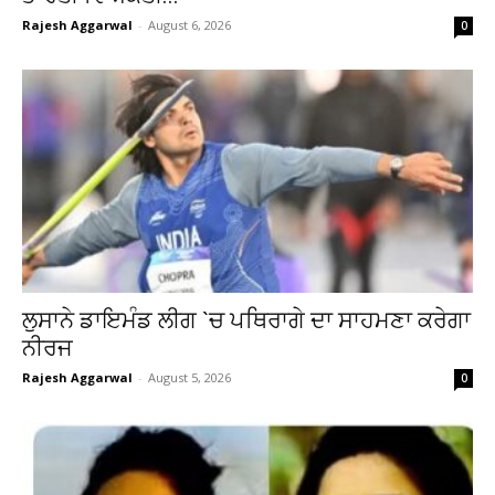
Rajesh Aggarwal
-
August 6, 2026
0
ਲੁਸਾਨੇ ਡਾਇਮੰਡ ਲੀਗ `ਚ ਪਥਿਰਾਗੇ ਦਾ ਸਾਹਮਣਾ ਕਰੇਗਾ
ਨੀਰਜ
Rajesh Aggarwal
-
August 5, 2026
0