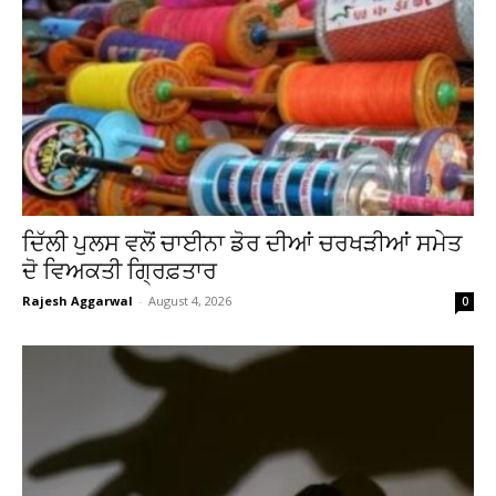
ਦਿੱਲੀ ਪੁਲਸ ਵਲੋਂ ਚਾਈਨਾ ਡੋਰ ਦੀਆਂ ਚਰਖੜੀਆਂ ਸਮੇਤ
ਦੋ ਵਿਅਕਤੀ ਗ੍ਰਿਫ਼ਤਾਰ
Rajesh Aggarwal
-
August 4, 2026
0