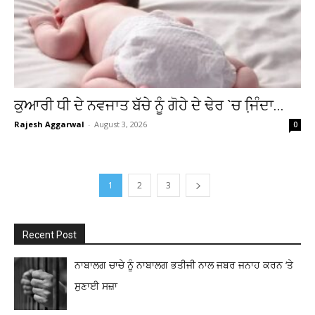
ਕੁਆਰੀ ਧੀ ਦੇ ਨਵਜਾਤ ਬੱਚੇ ਨੂੰ ਗੋਹੇ ਦੇ ਢੇਰ `ਚ ਜਿ਼ੰਦਾ...
Rajesh Aggarwal
-
August 3, 2026
0
1
2
3
Recent Post
ਨਾਬਾਲਗ ਚਾਚੇ ਨੂੰ ਨਾਬਾਲਗ ਭਤੀਜੀ ਨਾਲ ਜਬਰ ਜਨਾਹ ਕਰਨ ‘ਤੇ
ਸੁਣਾਈ ਸਜ਼ਾ