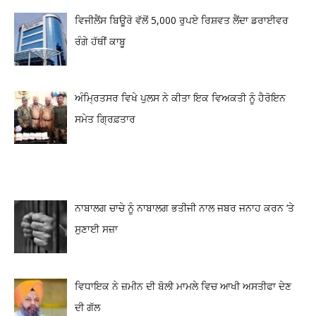
ਵਿਜੀਲੈਂਸ ਬਿਊਰੋ ਵੱਲੋਂ 5,000 ਰੁਪਏ ਰਿਸ਼ਵਤ ਲੈਂਦਾ ਡਰਾਈਵਰ
ਰੰਗੇ ਹੱਥੀਂ ਕਾਬੂ
ਅੰਮ੍ਰਿਤਸਰ ਵਿਖੇ ਪੁਲਸ ਨੇ ਕੀਤਾ ਇਕ ਵਿਅਕਤੀ ਨੂੰ ਹੈਰੋਇਨ
ਸਮੇਤ ਗ੍ਰਿਫ਼ਤਾਰ
ਨਾਬਾਲਗ ਚਾਚੇ ਨੂੰ ਨਾਬਾਲਗ ਭਤੀਜੀ ਨਾਲ ਜਬਰ ਜਨਾਹ ਕਰਨ ‘ਤੇ
ਸੁਣਾਈ ਸਜ਼ਾ
ਵਿਧਾਇਕ ਨੇ ਜ਼ਮੀਨ ਦੀ ਬੋਲੀ ਮਾਮਲੇ ਵਿਚ ਆਖੀ ਅਸਤੀਫਾ ਦੇਣ
ਦੀ ਗੱਲ