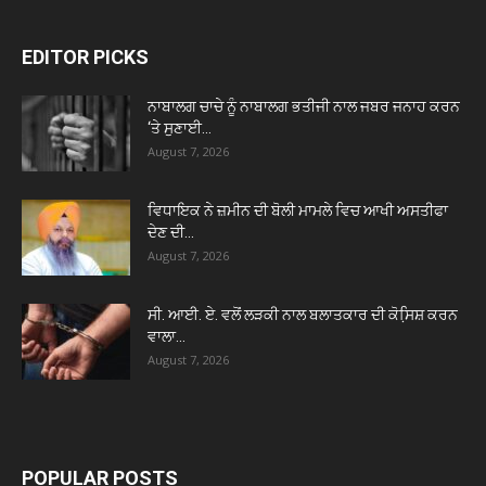
EDITOR PICKS
ਨਾਬਾਲਗ ਚਾਚੇ ਨੂੰ ਨਾਬਾਲਗ ਭਤੀਜੀ ਨਾਲ ਜਬਰ ਜਨਾਹ ਕਰਨ
‘ਤੇ ਸੁਣਾਈ...
August 7, 2026
ਵਿਧਾਇਕ ਨੇ ਜ਼ਮੀਨ ਦੀ ਬੋਲੀ ਮਾਮਲੇ ਵਿਚ ਆਖੀ ਅਸਤੀਫਾ
ਦੇਣ ਦੀ...
August 7, 2026
ਸੀ. ਆਈ. ਏ. ਵਲੋਂ ਲੜਕੀ ਨਾਲ ਬਲਾਤਕਾਰ ਦੀ ਕੋਸਿ਼ਸ਼ ਕਰਨ
ਵਾਲਾ...
August 7, 2026
POPULAR POSTS