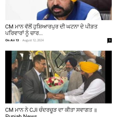
CM ਮਾਨ ਵੱਲੋਂ ਹੁਸ਼ਿਆਰਪੁਰ ਦੀ ਘਟਨਾ ਦੇ ਪੀੜਤ
ਪਰਿਵਾਰਾਂ ਨੂੰ ਚਾਰ...
On Air 13
-
August 12, 2024
0
CM ਮਾਨ ਨੇ CJI ਚੰਦਰਚੂੜ ਦਾ ਕੀਤਾ ਸਵਾਗਤ ॥
Punjab News