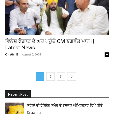
ਵਿਨੇਸ਼ ਫੋਗਾਟ ਦੇ ਘਰ ਪਹੁੰਚੇ CM ਭਗਵੰਤ ਮਾਨ ||
Latest News
On Air 13
-
August 7, 2024
0
1
2
3
Recent Post
ਕਰੋੜਾਂ ਦੀ ਹੈਰੋਇਨ ਸਮੇਤ ਦੋ ਤਸਕਰ ਅੰਮ੍ਰਿਤਸਰ ਵਿਖੇ ਕੀਤੇ
ਗ੍ਰਿਫ਼ਤਾਰ