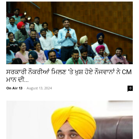
ਸਰਕਾਰੀ ਨੌਕਰੀਆਂ ਮਿਲਣ ‘ਤੇ ਖੁਸ਼ ਹੋਏ ਨੌਜਵਾਨਾਂ ਨੇ CM
ਮਾਨ ਦੀ...
On Air 13
-
August 13, 2024
0