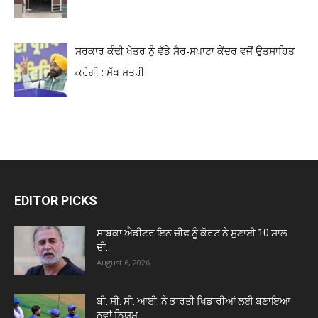
ਸਰਕਾਰ ਕੰਢੀ ਖੇਤਰ ਨੂੰ ਵੱਡੇ ਸੈਰ-ਸਪਾਟਾ ਕੇਂਦਰ ਵਜੋਂ ਉਤਸਾਹਿਤ
ਕਰੇਗੀ : ਮੁੱਖ ਮੰਤਰੀ
EDITOR PICKS
ਸਾਬਕਾ ਐਡੀਟਰ ਇਨ ਚੀਫ ਨੂੰ ਕੋਰਟ ਨੇ ਸੁਣਾਈ 10 ਸਾਲ
ਦੀ...
August 6, 2026
ਬੀ. ਸੀ. ਸੀ. ਆਈ. ਨੇ ਭਾਰਤੀ ਖਿਡਾਰੀਆਂ ਲਈ ਬਣਾਇਆ
ਨਵਾਂ ਨਿਯਮ