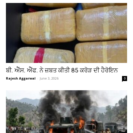
ਬੀ. ਐੱਸ. ਐੱਫ. ਨੇ ਜ਼ਬਤ ਕੀਤੀ 85 ਕਰੋੜ ਦੀ ਹੈਰੋਇਨ
Rajesh Aggarwal
-
June 3, 2026
0