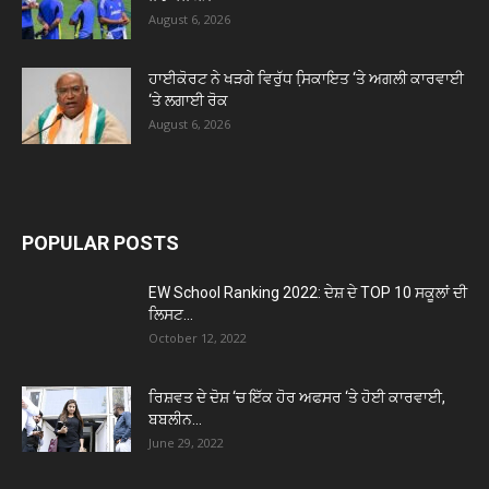
August 6, 2026
ਹਾਈਕੋਰਟ ਨੇ ਖੜਗੇ ਵਿਰੁੱਧ ਸਿ਼ਕਾਇਤ ‘ਤੇ ਅਗਲੀ ਕਾਰਵਾਈ
‘ਤੇ ਲਗਾਈ ਰੋਕ
August 6, 2026
POPULAR POSTS
EW School Ranking 2022: ਦੇਸ਼ ਦੇ TOP 10 ਸਕੂਲਾਂ ਦੀ
ਲਿਸਟ...
October 12, 2022
ਰਿਸ਼ਵਤ ਦੇ ਦੋਸ਼ ‘ਚ ਇੱਕ ਹੋਰ ਅਫਸਰ ‘ਤੇ ਹੋਈ ਕਾਰਵਾਈ,
ਬਬਲੀਨ...
June 29, 2022