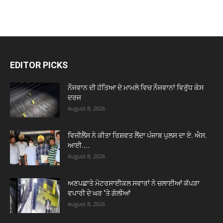
EDITOR PICKS
ਨੌਜਵਾਨ ਦੀ ਹੱਤਿਆ ਦੇ ਮਾਮਲੇ ਵਿਚ ਨੌਜਵਾਨਾਂ ਵਿਰੁੱਧ ਕੇਸ
ਦਰਜ
August 8, 2026
ਵਿਜੀਲੈਂਸ ਨੇ ਕੀਤਾ ਰਿਸ਼ਵਤ ਲੈਂਦਾ ਪੰਜਾਬ ਪੁਲਸ ਦਾ ਏ. ਐਸ.
ਆਈ....
August 8, 2026
ਅਣਪਛਾਤੇ ਮੋਟਰਸਾਈਕਲ ਸਵਾਰਾਂ ਨੇ ਚਲਾਈਆਂ ਕੱਪੜਾ
ਵਪਾਰੀ ਦੇ ਘਰ ‘ਤੇ ਗੋਲੀਆਂ
August 8, 2026