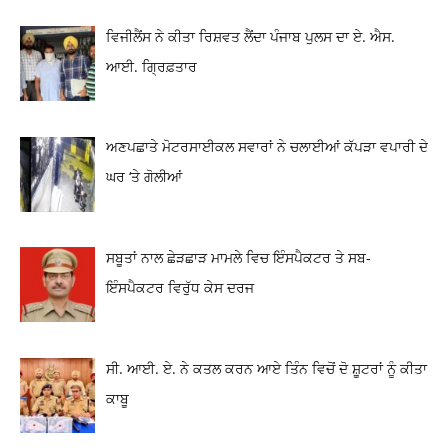
ਵਿਜੀਲੈਂਸ ਨੇ ਕੀਤਾ ਰਿਸ਼ਵਤ ਲੈਂਦਾ ਪੰਜਾਬ ਪੁਲਸ ਦਾ ਏ. ਐਸ.
ਆਈ. ਗ੍ਰਿਫ਼ਤਾਰ
ਅਣਪਛਾਤੇ ਮੋਟਰਸਾਈਕਲ ਸਵਾਰਾਂ ਨੇ ਚਲਾਈਆਂ ਕੱਪੜਾ ਵਪਾਰੀ ਦੇ
ਘਰ ‘ਤੇ ਗੋਲੀਆਂ
ਸਬੂਤਾਂ ਨਾਲ ਛੇੜਛਾੜ ਮਾਮਲੇ ਵਿਚ ਇੰਸਪੈਕਟਰ ਤੇ ਸਬ-
ਇੰਸਪੈਕਟਰ ਵਿਰੁੱਧ ਕੇਸ ਦਰਜ
ਸੀ. ਆਈ. ਏ. ਨੇ ਕਤਲ ਕਰਨ ਆਏ ਤਿੰਨ ਵਿਚੋਂ ਦੋ ਸ਼ੂਟਰਾਂ ਨੂੰ ਕੀਤਾ
ਕਾਬੂ