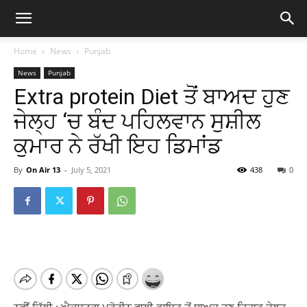
Home
News
Punjab
News
Punjab
Extra protein Diet ਤੋਂ ਬਾਅਦ ਹੁਣ
ਜੇਲ੍ਹ ‘ਚ ਬੰਦ ਪਹਿਲਵਾਨ ਸੁਸ਼ੀਲ
ਕੁਮਾਰ ਨੇ ਰੱਖੀ ਇਹ ਡਿਮਾਂਡ
By
On Air 13
-
July 5, 2021
438
0