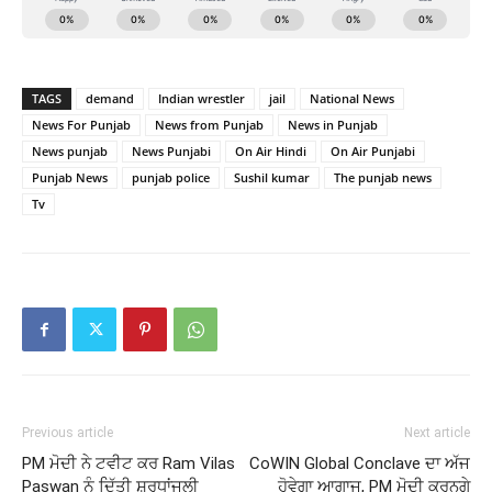
TAGS
demand
Indian wrestler
jail
National News
News For Punjab
News from Punjab
News in Punjab
News punjab
News Punjabi
On Air Hindi
On Air Punjabi
Punjab News
punjab police
Sushil kumar
The punjab news
Tv
Previous article
Next article
PM ਮੋਦੀ ਨੇ ਟਵੀਟ ਕਰ Ram Vilas
CoWIN Global Conclave ਦਾ ਅੱਜ
Paswan ਨੂੰ ਦਿੱਤੀ ਸ਼ਰਧਾਂਜਲੀ
ਹੋਵੇਗਾ ਆਗਾਜ, PM ਮੋਦੀ ਕਰਨਗੇ