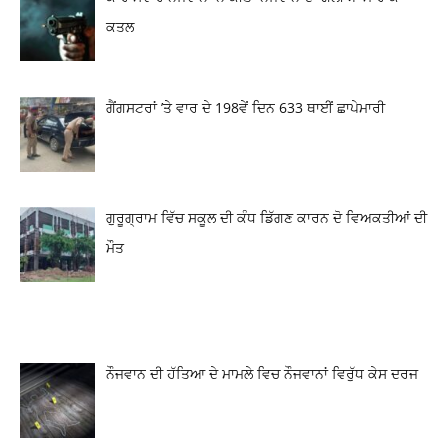
ਕਤਲ
ਗੈਂਗਸਟਰਾਂ ’ਤੇ ਵਾਰ ਦੇ 198ਵੇਂ ਦਿਨ 633 ਥਾਈਂ ਛਾਪੇਮਾਰੀ
ਗੁਰੂਗ੍ਰਾਮ ਵਿੱਚ ਸਕੂਲ ਦੀ ਕੰਧ ਡਿੱਗਣ ਕਾਰਨ ਦੋ ਵਿਅਕਤੀਆਂ ਦੀ
ਮੌਤ
ਨੌਜਵਾਨ ਦੀ ਹੱਤਿਆ ਦੇ ਮਾਮਲੇ ਵਿਚ ਨੌਜਵਾਨਾਂ ਵਿਰੁੱਧ ਕੇਸ ਦਰਜ