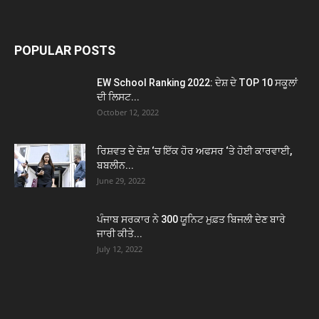
POPULAR POSTS
EW School Ranking 2022: ਦੇਸ਼ ਦੇ TOP 10 ਸਕੂਲਾਂ
ਦੀ ਲਿਸਟ...
October 12, 2022
ਰਿਸ਼ਵਤ ਦੇ ਦੋਸ਼ ‘ਚ ਇੱਕ ਹੋਰ ਅਫਸਰ ‘ਤੇ ਹੋਈ ਕਾਰਵਾਈ,
ਬਬਲੀਨ...
June 29, 2022
ਪੰਜਾਬ ਸਰਕਾਰ ਨੇ 300 ਯੂਨਿਟ ਮੁਫ਼ਤ ਬਿਜਲੀ ਦੇਣ ਬਾਰੇ
ਜਾਰੀ ਕੀਤੇ...
July 12, 2022