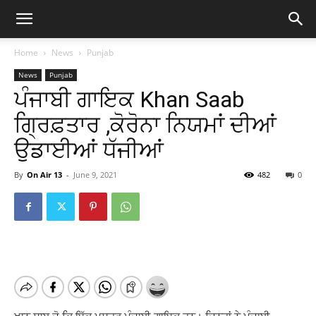
Home
News
Punjab
News
Punjab
ਪੰਜਾਬੀ ਗਾਇਕ Khan Saab
ਗ੍ਰਿਫ਼ਤਾਰ ,ਕੋਰੋਨਾ ਨਿਯਮਾਂ ਦੀਆਂ
ਉਡਾਈਆਂ ਧੱਜੀਆਂ
By
On Air 13
-
June 9, 2021
482
0