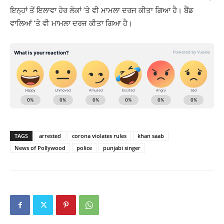
ਇਨ੍ਹਾਂ ਤੋਂ ਇਲਾਵਾ ਹੋਰ ਲੋਕਾਂ ’ਤੇ ਵੀ ਮਾਮਲਾ ਦਰਜ ਕੀਤਾ ਗਿਆ ਹੈ। ਬੈਂਡ
ਵਾਲਿਆਂ ’ਤੇ ਵੀ ਮਾਮਲਾ ਦਰਜ ਕੀਤਾ ਗਿਆ ਹੈ।
TAGS
arrested
corona violates rules
khan saab
News of Pollywood
police
punjabi singer