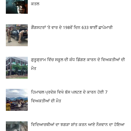
ਕਤਲ
ਗੈਂਗਸਟਰਾਂ ’ਤੇ ਵਾਰ ਦੇ 198ਵੇਂ ਦਿਨ 633 ਥਾਈਂ ਛਾਪੇਮਾਰੀ
ਗੁਰੂਗ੍ਰਾਮ ਵਿੱਚ ਸਕੂਲ ਦੀ ਕੰਧ ਡਿੱਗਣ ਕਾਰਨ ਦੋ ਵਿਅਕਤੀਆਂ ਦੀ
ਮੌਤ
ਹਿਮਾਚਲ ਪ੍ਰਦੇਸ਼ ਵਿਖੇ ਬੱਸ ਪਲਟਣ ਦੇ ਕਾਰਨ ਹੋਈ 7
ਵਿਅਕਤੀਆਂ ਦੀ ਮੌਤ
ਵਿਦਿਆਰਥੀਆਂ ਦਾ ਝਗੜਾ ਸ਼ਾਂਤ ਕਰਨ ਆਏ ਨੌਜਵਾਨ ਦਾ ਹੋਇਆ