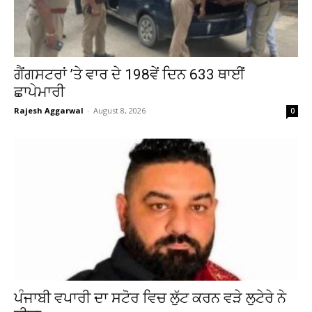
ਗੈਂਗਸਟਰਾਂ ’ਤੇ ਵਾਰ ਦੇ 198ਵੇਂ ਦਿਨ 633 ਥਾਈਂ
ਛਾਪੇਮਾਰੀ
Rajesh Aggarwal
-
August 8, 2026
0
ਪੰਜਾਬੀ ਵਪਾਰੀ ਦਾ ਸਟੋਰ ਵਿਚ ਲੁੱਟ ਕਰਨ ਵੜੇ ਲੁਟੇਰੇ ਨੇ