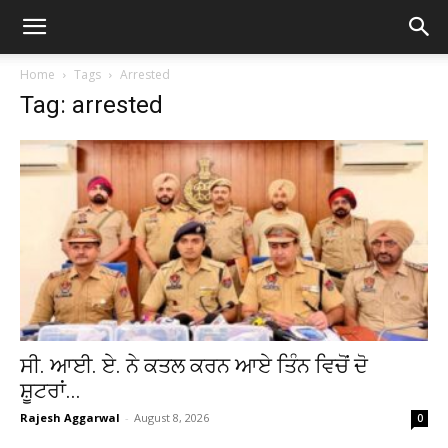
Home
Tags
Arrested
Tag: arrested
ਸੀ. ਆਈ. ਏ. ਨੇ ਕਤਲ ਕਰਨ ਆਏ ਤਿੰਨ ਵਿਚੋਂ ਦੋ
ਸ਼ੂਟਰਾਂ...
Rajesh Aggarwal
-
August 8, 2026
0