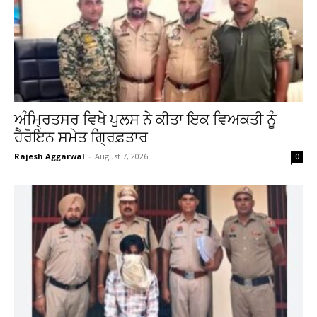
ਅੰਮ੍ਰਿਤਸਰ ਵਿਖੇ ਪੁਲਸ ਨੇ ਕੀਤਾ ਇਕ ਵਿਅਕਤੀ ਨੂੰ
ਹੈਰੋਇਨ ਸਮੇਤ ਗ੍ਰਿਫ਼ਤਾਰ
Rajesh Aggarwal
-
August 7, 2026
0