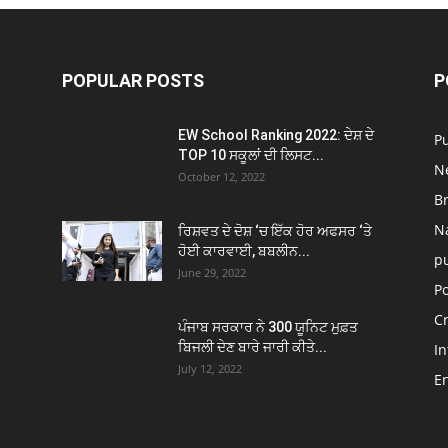
POPULAR POSTS
P
EW School Ranking 2022: ਦੇਸ਼ ਦੇ
P
TOP 10 ਸਕੂਲਾਂ ਦੀ ਲਿਸਟ...
N
October 12, 2022
B
N
ਰਿਸ਼ਵਤ ਦੇ ਦੋਸ਼ ‘ਚ ਇੱਕ ਹੋਰ ਅਫਸਰ ‘ਤੇ
ਹੋਈ ਕਾਰਵਾਈ, ਬਬਲੀਨ...
p
June 29, 2022
Po
C
ਪੰਜਾਬ ਸਰਕਾਰ ਨੇ 300 ਯੂਨਿਟ ਮੁਫ਼ਤ
ਬਿਜਲੀ ਦੇਣ ਬਾਰੇ ਜਾਰੀ ਕੀਤੇ...
In
July 12, 2022
E