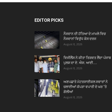
EDITOR PICKS
ਨੌਜਵਾਨ ਦੀ ਹੱਤਿਆ ਦੇ ਮਾਮਲੇ ਵਿਚ
ਨੌਜਵਾਨਾਂ ਵਿਰੁੱਧ ਕੇਸ ਦਰਜ
August 8, 2026
ਵਿਜੀਲੈਂਸ ਨੇ ਕੀਤਾ ਰਿਸ਼ਵਤ ਲੈਂਦਾ ਪੰਜਾਬ
ਪੁਲਸ ਦਾ ਏ. ਐਸ. ਆਈ....
August 8, 2026
ਅਣਪਛਾਤੇ ਮੋਟਰਸਾਈਕਲ ਸਵਾਰਾਂ ਨੇ
ਚਲਾਈਆਂ ਕੱਪੜਾ ਵਪਾਰੀ ਦੇ ਘਰ ‘ਤੇ
ਗੋਲੀਆਂ
August 8, 2026