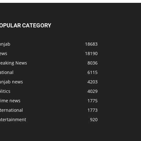
OPULAR CATEGORY
unjab
18683
ews
18190
reaking News
8036
ational
6115
unjab news
4203
litics
4029
rime news
1775
ternational
1773
ntertainment
920