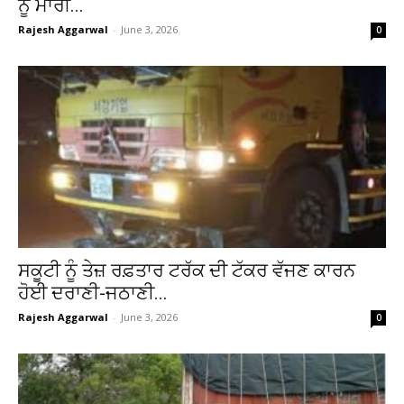
ਨੂੰ ਮਾਰੀ...
Rajesh Aggarwal
-
June 3, 2026
0
ਸਕੂਟੀ ਨੂੰ ਤੇਜ਼ ਰਫ਼ਤਾਰ ਟਰੱਕ ਦੀ ਟੱਕਰ ਵੱਜਣ ਕਾਰਨ
ਹੋਈ ਦਰਾਣੀ-ਜਠਾਣੀ...
Rajesh Aggarwal
-
June 3, 2026
0