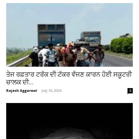
ਤੇਜ ਰਫ਼ਤਾਰ ਟਰੱਕ ਦੀ ਟੱਕਰ ਵੱਜਣ ਕਾਰਨ ਹੋਈ ਸਕੂਟਰੀ
ਚਾਲਕ ਦੀ...
Rajesh Aggarwal
-
July 16, 2026
0