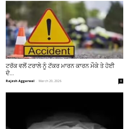
ਟਰੱਕ ਵਲੋਂ ਟਰਾਲੇ ਨੂੰ ਟੱਕਰ ਮਾਰਨ ਕਾਰਨ ਮੌਕੇ ਤੇ ਹੋਈ
ਦੋ...
Rajesh Aggarwal
-
March 20, 2026
0