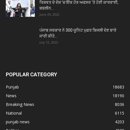
ਰਿਸ਼ਵਤ ਦੇ ਦੋਸ਼ ‘ਚ ਇੱਕ ਹੋਰ ਅਫਸਰ ‘ਤੇ ਹੋਈ ਕਾਰਵਾਈ,
ਬਬਲੀਨ...
June 29, 2022
ਪੰਜਾਬ ਸਰਕਾਰ ਨੇ 300 ਯੂਨਿਟ ਮੁਫ਼ਤ ਬਿਜਲੀ ਦੇਣ ਬਾਰੇ
ਜਾਰੀ ਕੀਤੇ...
July 12, 2022
POPULAR CATEGORY
Punjab
18683
News
18190
Breaking News
8036
National
6115
punjab news
4203