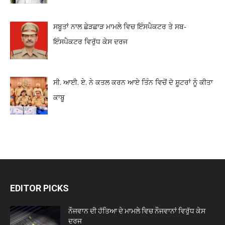
ਸਬੂਤਾਂ ਨਾਲ ਛੇੜਛਾੜ ਮਾਮਲੇ ਵਿਚ ਇੰਸਪੈਕਟਰ ਤੇ ਸਬ-
ਇੰਸਪੈਕਟਰ ਵਿਰੁੱਧ ਕੇਸ ਦਰਜ
ਸੀ. ਆਈ. ਏ. ਨੇ ਕਤਲ ਕਰਨ ਆਏ ਤਿੰਨ ਵਿਚੋਂ ਦੋ ਸ਼ੂਟਰਾਂ ਨੂੰ ਕੀਤਾ
ਕਾਬੂ
EDITOR PICKS
ਨੌਜਵਾਨ ਦੀ ਹੱਤਿਆ ਦੇ ਮਾਮਲੇ ਵਿਚ ਨੌਜਵਾਨਾਂ ਵਿਰੁੱਧ ਕੇਸ
ਦਰਜ