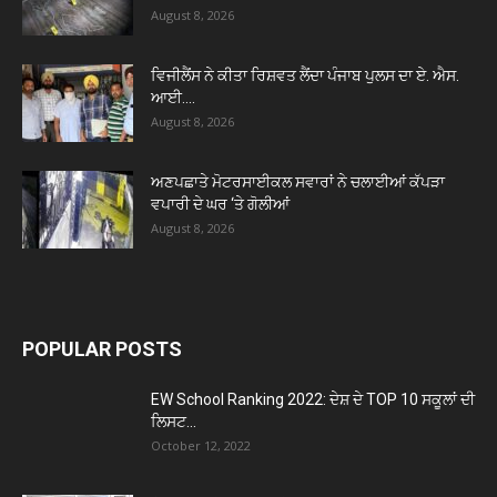
August 8, 2026
ਵਿਜੀਲੈਂਸ ਨੇ ਕੀਤਾ ਰਿਸ਼ਵਤ ਲੈਂਦਾ ਪੰਜਾਬ ਪੁਲਸ ਦਾ ਏ. ਐਸ.
ਆਈ....
August 8, 2026
ਅਣਪਛਾਤੇ ਮੋਟਰਸਾਈਕਲ ਸਵਾਰਾਂ ਨੇ ਚਲਾਈਆਂ ਕੱਪੜਾ
ਵਪਾਰੀ ਦੇ ਘਰ ‘ਤੇ ਗੋਲੀਆਂ
August 8, 2026
POPULAR POSTS
EW School Ranking 2022: ਦੇਸ਼ ਦੇ TOP 10 ਸਕੂਲਾਂ ਦੀ
ਲਿਸਟ...
October 12, 2022