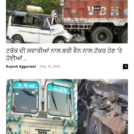
ਟਰੱਕ ਦੀ ਸਵਾਰੀਆਂ ਨਾਲ ਭਰੀ ਵੈਨ ਨਾਲ ਟੱਕਰ ਹੋਣ ‘ਤੇ
ਹੋਈਆਂ...
Rajesh Aggarwal
-
May 18, 2026
0