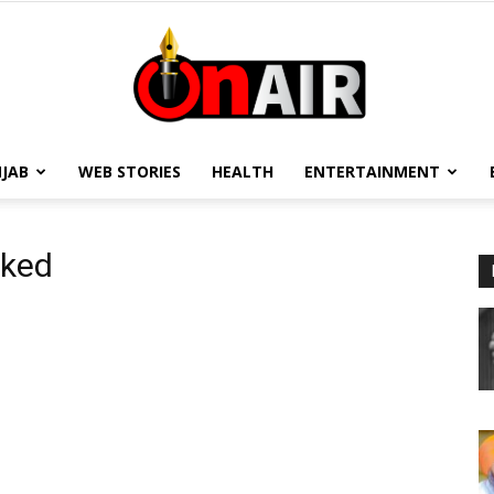
JAB
WEB STORIES
HEALTH
ENTERTAINMENT
On
cked
Air
13