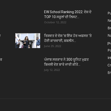
EW School Ranking 2022: ਦੇਸ਼ ਦੇ
P
TOP 10 ਸਕੂਲਾਂ ਦੀ ਲਿਸਟ...
N
October 12, 2022
B
Na
ਚ
ਰਿਸ਼ਵਤ ਦੇ ਦੋਸ਼ ‘ਚ ਇੱਕ ਹੋਰ ਅਫਸਰ ‘ਤੇ
ਹੋਈ ਕਾਰਵਾਈ, ਬਬਲੀਨ...
p
June 29, 2022
Po
In
ਾਰ
ਪੰਜਾਬ ਸਰਕਾਰ ਨੇ 300 ਯੂਨਿਟ ਮੁਫ਼ਤ
ਬਿਜਲੀ ਦੇਣ ਬਾਰੇ ਜਾਰੀ ਕੀਤੇ...
C
July 12, 2022
E