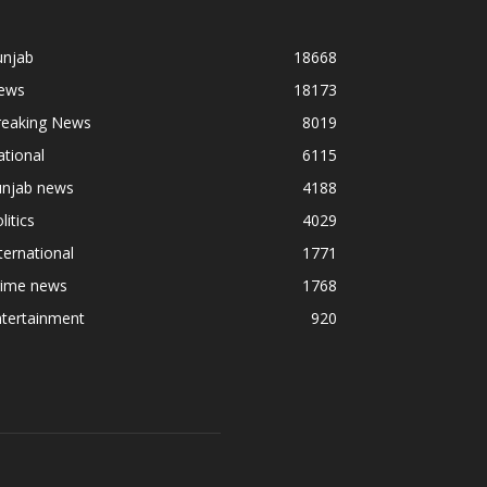
unjab
18668
ews
18173
reaking News
8019
tional
6115
unjab news
4188
litics
4029
ternational
1771
rime news
1768
ntertainment
920