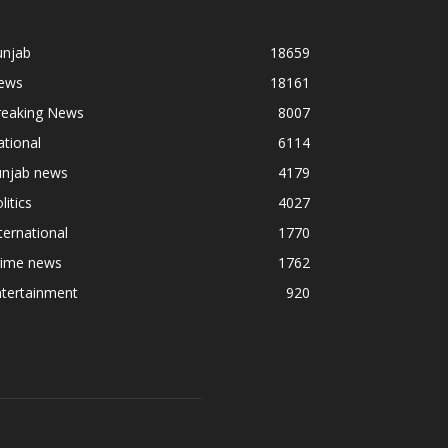
unjab
18659
ews
18161
reaking News
8007
tional
6114
unjab news
4179
litics
4027
ternational
1770
rime news
1762
ntertainment
920