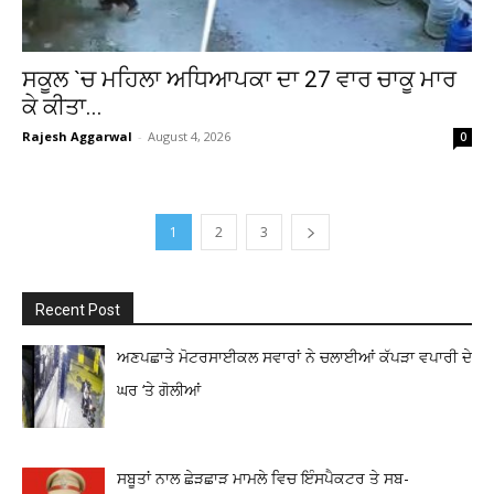
ਸਕੂਲ `ਚ ਮਹਿਲਾ ਅਧਿਆਪਕਾ ਦਾ 27 ਵਾਰ ਚਾਕੂ ਮਾਰ
ਕੇ ਕੀਤਾ...
Rajesh Aggarwal
-
August 4, 2026
0
1
2
3
Recent Post
ਅਣਪਛਾਤੇ ਮੋਟਰਸਾਈਕਲ ਸਵਾਰਾਂ ਨੇ ਚਲਾਈਆਂ ਕੱਪੜਾ ਵਪਾਰੀ ਦੇ
ਘਰ ‘ਤੇ ਗੋਲੀਆਂ
ਸਬੂਤਾਂ ਨਾਲ ਛੇੜਛਾੜ ਮਾਮਲੇ ਵਿਚ ਇੰਸਪੈਕਟਰ ਤੇ ਸਬ-