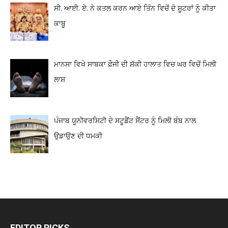
ਸੀ. ਆਈ. ਏ. ਨੇ ਕਤਲ ਕਰਨ ਆਏ ਤਿੰਨ ਵਿਚੋਂ ਦੋ ਸ਼ੂਟਰਾਂ ਨੂੰ ਕੀਤਾ
ਕਾਬੂ
ਮਾਨਸਾ ਵਿਖੇ ਸਾਬਕਾ ਫ਼ੌਜੀ ਦੀ ਸ਼ੱਕੀ ਹਾਲਾਤ ਵਿਚ ਘਰ ਵਿਚੋਂ ਮਿਲੀ
ਲਾਸ਼
ਪੰਜਾਬ ਯੂਨੀਵਰਸਿਟੀ ਦੇ ਸਟੂਡੈਂਟ ਸੈਂਟਰ ਨੂੰ ਮਿਲੀ ਬੰਬ ਨਾਲ
ਉਡਾਉਣ ਦੀ ਧਮਕੀ
EDITOR PICKS