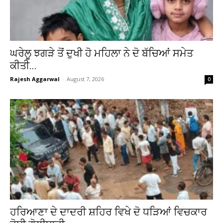
ਘਰੇਲੂ ਝਗੜੇ ਤੋਂ ਦੁਖੀ ਹੋ ਮਹਿਲਾ ਨੇ ਦੋ ਬੱਚਿਆਂ ਸਮੇਤ
ਕੀਤੀ...
Rajesh Aggarwal
-
August 7, 2026
0
ਹਰਿਆਣਾ ਦੇ ਦਾਦਰੀ ਸ਼ਹਿਰ ਵਿਖੇ ਦੋ ਧੜਿਆਂ ਵਿਚਕਾਰ