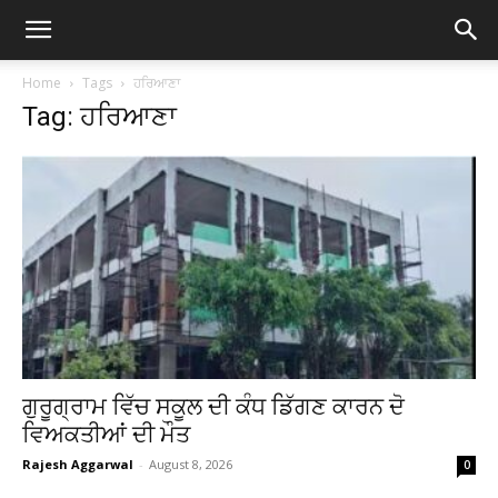
Home
Tags
ਹਰਿਆਣਾ
Tag: ਹਰਿਆਣਾ
ਗੁਰੂਗ੍ਰਾਮ ਵਿੱਚ ਸਕੂਲ ਦੀ ਕੰਧ ਡਿੱਗਣ ਕਾਰਨ ਦੋ
ਵਿਅਕਤੀਆਂ ਦੀ ਮੌਤ
Rajesh Aggarwal
-
August 8, 2026
0