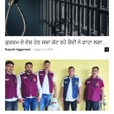
ਕੁਕਰਮ ਦੇ ਦੋਸ਼ ਹੇਠ ਸਜ਼ਾ ਕੱਟ ਰਹੇ ਕੈਦੀ ਨੇ ਫਾਹਾ ਲਗਾ...
Rajesh Aggarwal
-
August 4, 2026
0