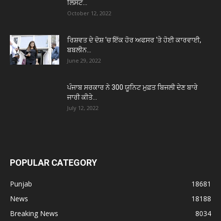
ਲਿਸਟ...
October 12, 2022
ਰਿਸ਼ਵਤ ਦੇ ਦੋਸ਼ ‘ਚ ਇੱਕ ਹੋਰ ਅਫਸਰ ‘ਤੇ ਹੋਈ ਕਾਰਵਾਈ,
ਬਬਲੀਨ...
June 29, 2022
ਪੰਜਾਬ ਸਰਕਾਰ ਨੇ 300 ਯੂਨਿਟ ਮੁਫ਼ਤ ਬਿਜਲੀ ਦੇਣ ਬਾਰੇ
ਜਾਰੀ ਕੀਤੇ...
July 12, 2022
POPULAR CATEGORY
Punjab
18681
News
18188
Breaking News
8034