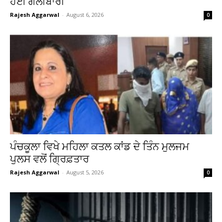
ਹੋਈ ਗੋਲੀਬਾਰੀ
Rajesh Aggarwal
-
August 6, 2026
0
ਪੰਚਕੂਲਾ ਵਿਖੇ ਮਹਿਲਾ ਕਤਲ ਕਾਂਡ ਦੇ ਤਿੰਨ ਮੁਲਜਮ
ਪੁਲਸ ਵਲੋਂ ਗ੍ਰਿਫ਼ਤਾਰ
Rajesh Aggarwal
-
August 5, 2026
0