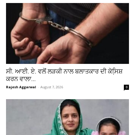
ਸੀ. ਆਈ. ਏ. ਵਲੋਂ ਲੜਕੀ ਨਾਲ ਬਲਾਤਕਾਰ ਦੀ ਕੋਸਿ਼ਸ਼
ਕਰਨ ਵਾਲਾ...
Rajesh Aggarwal
-
August 7, 2026
0