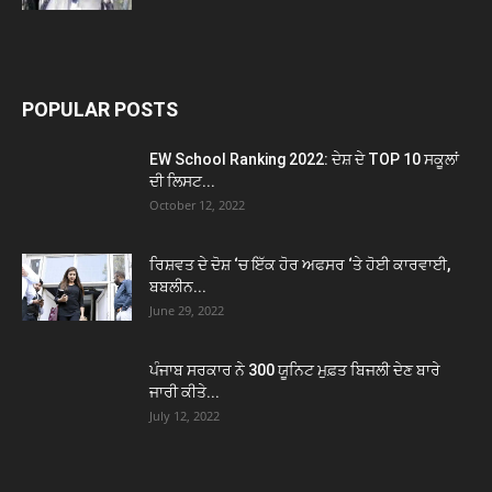
POPULAR POSTS
EW School Ranking 2022: ਦੇਸ਼ ਦੇ TOP 10 ਸਕੂਲਾਂ
ਦੀ ਲਿਸਟ...
October 12, 2022
ਰਿਸ਼ਵਤ ਦੇ ਦੋਸ਼ ‘ਚ ਇੱਕ ਹੋਰ ਅਫਸਰ ‘ਤੇ ਹੋਈ ਕਾਰਵਾਈ,
ਬਬਲੀਨ...
June 29, 2022
ਪੰਜਾਬ ਸਰਕਾਰ ਨੇ 300 ਯੂਨਿਟ ਮੁਫ਼ਤ ਬਿਜਲੀ ਦੇਣ ਬਾਰੇ
ਜਾਰੀ ਕੀਤੇ...
July 12, 2022