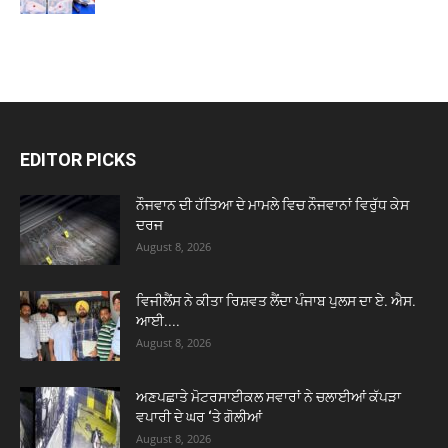
EDITOR PICKS
ਨੌਜਵਾਨ ਦੀ ਹੱਤਿਆ ਦੇ ਮਾਮਲੇ ਵਿਚ ਨੌਜਵਾਨਾਂ ਵਿਰੁੱਧ ਕੇਸ
ਦਰਜ
August 8, 2026
ਵਿਜੀਲੈਂਸ ਨੇ ਕੀਤਾ ਰਿਸ਼ਵਤ ਲੈਂਦਾ ਪੰਜਾਬ ਪੁਲਸ ਦਾ ਏ. ਐਸ.
ਆਈ....
August 8, 2026
ਅਣਪਛਾਤੇ ਮੋਟਰਸਾਈਕਲ ਸਵਾਰਾਂ ਨੇ ਚਲਾਈਆਂ ਕੱਪੜਾ
ਵਪਾਰੀ ਦੇ ਘਰ ‘ਤੇ ਗੋਲੀਆਂ
August 8, 2026