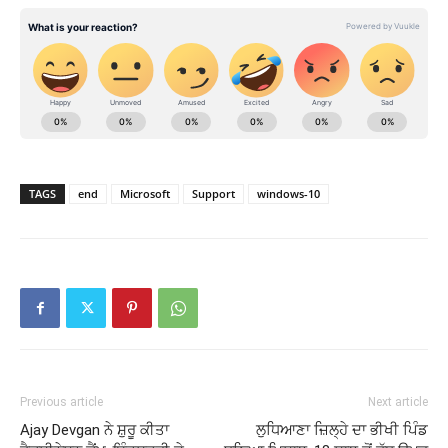
TAGS
end
Microsoft
Support
windows-10
Previous article
Next article
Ajay Devgan ਨੇ ਸ਼ੁਰੂ ਕੀਤਾ
ਲੁਧਿਆਣਾ ਜ਼ਿਲ੍ਹੇ ਦਾ ਭੀਖੀ ਪਿੰਡ