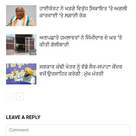
ਹਾਈਕੋਰਟ ਨੇ ਖੜਗੇ ਵਿਰੁੱਧ ਸਿ਼ਕਾਇਤ ‘ਤੇ ਅਗਲੀ
ਕਾਰਵਾਈ ‘ਤੇ ਲਗਾਈ ਰੋਕ
ਅਣਪਛਾਤੇ ਹਮਲਾਵਰਾਂ ਨੇ ਜਿੰਮੀਦਾਰ ਦੇ ਘਰ ‘ਤੇ
ਕੀਤੀ ਗੋਲੀਬਾਰੀ
ਸਰਕਾਰ ਕੰਢੀ ਖੇਤਰ ਨੂੰ ਵੱਡੇ ਸੈਰ-ਸਪਾਟਾ ਕੇਂਦਰ
ਵਜੋਂ ਉਤਸਾਹਿਤ ਕਰੇਗੀ : ਮੁੱਖ ਮੰਤਰੀ
LEAVE A REPLY