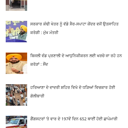
ਸਰਕਾਰ ਕੰਢੀ ਖੇਤਰ ਨੂੰ ਵੱਡੇ ਸੈਰ-ਸਪਾਟਾ ਕੇਂਦਰ ਵਜੋਂ ਉਤਸਾਹਿਤ
ਕਰੇਗੀ : ਮੁੱਖ ਮੰਤਰੀ
ਬਿਜਲੀ ਵੰਡ ਪ੍ਰਣਾਲੀ ਦੇ ਆਧੁਨਿਕੀਕਰਨ ਲਈ ਖਰਚੇ ਜਾ ਰਹੇ ਹਨ
ਕਰੋੜਾਂ : ਸੌਂਦ
ਹਰਿਆਣਾ ਦੇ ਦਾਦਰੀ ਸ਼ਹਿਰ ਵਿਖੇ ਦੋ ਧੜਿਆਂ ਵਿਚਕਾਰ ਹੋਈ
ਗੋਲੀਬਾਰੀ
ਗੈਂਗਸਟਰਾਂ ‘ਤੇ ਵਾਰ ਦੇ 197ਵੇਂ ਦਿਨ 652 ਥਾਈਂ ਹੋਈ ਛਾਪੇਮਾਰੀ