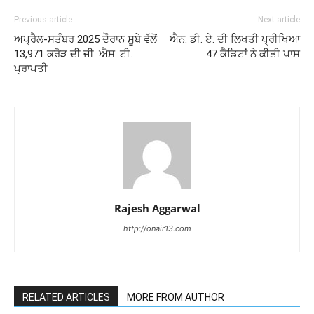
Previous article
Next article
ਅਪ੍ਰੈਲ-ਸਤੰਬਰ 2025 ਦੌਰਾਨ ਸੂਬੇ ਵੱਲੋਂ
ਐਨ. ਡੀ. ਏ. ਦੀ ਲਿਖਤੀ ਪ੍ਰੀਖਿਆ
13,971 ਕਰੋੜ ਦੀ ਜੀ. ਐਸ. ਟੀ.
47 ਕੈਡਿਟਾਂ ਨੇ ਕੀਤੀ ਪਾਸ
ਪ੍ਰਾਪਤੀ
Rajesh Aggarwal
http://onair13.com
RELATED ARTICLES
MORE FROM AUTHOR