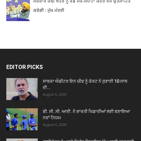
ਸਰਕਾਰ ਕੰਢੀ ਖੇਤਰ ਨੂੰ ਵੱਡੇ ਸੈਰ-ਸਪਾਟਾ ਕੇਂਦਰ ਵਜੋਂ ਉਤਸਾਹਿਤ
ਕਰੇਗੀ : ਮੁੱਖ ਮੰਤਰੀ
EDITOR PICKS
ਸਾਬਕਾ ਐਡੀਟਰ ਇਨ ਚੀਫ ਨੂੰ ਕੋਰਟ ਨੇ ਸੁਣਾਈ 10 ਸਾਲ
ਦੀ...
August 6, 2026
ਬੀ. ਸੀ. ਸੀ. ਆਈ. ਨੇ ਭਾਰਤੀ ਖਿਡਾਰੀਆਂ ਲਈ ਬਣਾਇਆ
ਨਵਾਂ ਨਿਯਮ
August 6, 2026