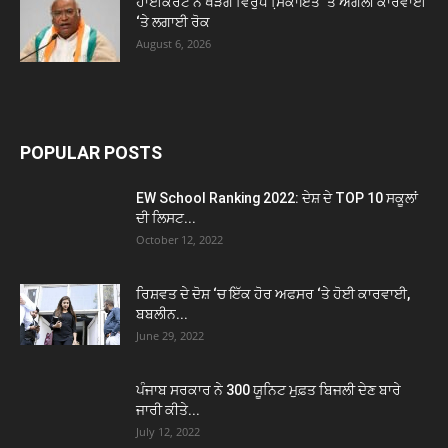
ਹਾਈਕੋਰਟ ਨੇ ਖੜਗੇ ਵਿਰੁੱਧ ਸਿ਼ਕਾਇਤ ‘ਤੇ ਅਗਲੀ ਕਾਰਵਾਈ
‘ਤੇ ਲਗਾਈ ਰੋਕ
August 6, 2026
POPULAR POSTS
EW School Ranking 2022: ਦੇਸ਼ ਦੇ TOP 10 ਸਕੂਲਾਂ
ਦੀ ਲਿਸਟ...
October 12, 2022
ਰਿਸ਼ਵਤ ਦੇ ਦੋਸ਼ ‘ਚ ਇੱਕ ਹੋਰ ਅਫਸਰ ‘ਤੇ ਹੋਈ ਕਾਰਵਾਈ,
ਬਬਲੀਨ...
June 29, 2022
ਪੰਜਾਬ ਸਰਕਾਰ ਨੇ 300 ਯੂਨਿਟ ਮੁਫ਼ਤ ਬਿਜਲੀ ਦੇਣ ਬਾਰੇ
ਜਾਰੀ ਕੀਤੇ...
July 12, 2022