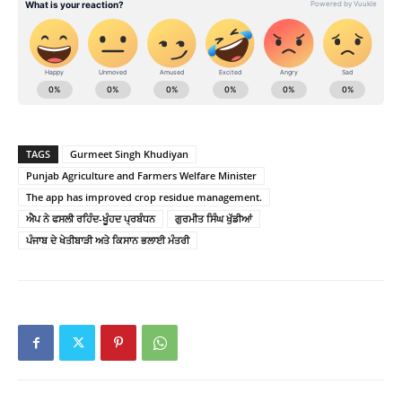
TAGS
Gurmeet Singh Khudiyan
Punjab Agriculture and Farmers Welfare Minister
The app has improved crop residue management.
ਐਪ ਨੇ ਫਸਲੀ ਰਹਿੰਦ-ਖੂੰਹਦ ਪ੍ਰਬੰਧਨ
ਗੁਰਮੀਤ ਸਿੰਘ ਖੁੱਡੀਆਂ
ਪੰਜਾਬ ਦੇ ਖੇਤੀਬਾੜੀ ਅਤੇ ਕਿਸਾਨ ਭਲਾਈ ਮੰਤਰੀ