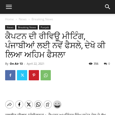
Home
News
Breaking News
News
Breaking News
Punjab
ਕੈਪਟਨ ਦੀ ਰੀਵਿਊ ਮੀਟਿੰਗ,
ਪੰਜਾਬੀਆਂ ਲਈ ਨਵੇਂ ਫੈਸਲੇ, ਦੇਖੋ ਕੀ
ਲਿਆ ਅਹਿਮ ਫੈਸਲਾ
By
On Air 13
-
April 22, 2021
356
0