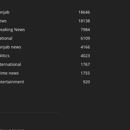
unjab
18646
ews
18138
reaking News
7984
ational
6109
unjab news
4166
litics
4023
ternational
1767
rime news
1755
ntertainment
920