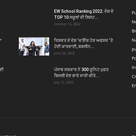
EW School Ranking 2022: ਦੇਸ਼ ਦੇ
P
TOP 10 ਸਕੂਲਾਂ ਦੀ ਲਿਸਟ...
N
October 12, 2022
B
N
ਾ
ਰਿਸ਼ਵਤ ਦੇ ਦੋਸ਼ ‘ਚ ਇੱਕ ਹੋਰ ਅਫਸਰ ‘ਤੇ
ਹੋਈ ਕਾਰਵਾਈ, ਬਬਲੀਨ...
p
June 29, 2022
Po
In
ੋਈ
ਪੰਜਾਬ ਸਰਕਾਰ ਨੇ 300 ਯੂਨਿਟ ਮੁਫ਼ਤ
ਬਿਜਲੀ ਦੇਣ ਬਾਰੇ ਜਾਰੀ ਕੀਤੇ...
C
July 12, 2022
E