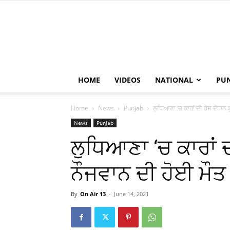
HOME
VIDEOS
NATIONAL
PU
Home
News
Punjab
ਲੁਧਿਆਣਾ ‘ਚ ਕਾਰਾਂ ਦੀ ਰੇਸ ਦੌਰਾਨ
News
Punjab
ਲੁਧਿਆਣਾ ‘ਚ ਕਾਰਾਂ ਦ
ਨੌਜਵਾਨ ਦੀ ਹੋਈ ਮੌਤ
By
On Air 13
-
June 14, 2021