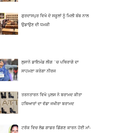
ਗੁਰਦਾਸਪੁਰ ਵਿਖੇ ਦੋ ਸਕੂਲਾਂ ਨੂੰ ਮਿਲੀ ਬੰਬ ਨਾਲ
ਉਡਾਉਣ ਦੀ ਧਮਕੀ
ਲੁਸਾਨੇ ਡਾਇਮੰਡ ਲੀਗ `ਚ ਪਥਿਰਾਗੇ ਦਾ
ਸਾਹਮਣਾ ਕਰੇਗਾ ਨੀਰਜ
ਤਰਨਤਾਰਨ ਵਿਖੇ ਪੁਲਸ ਨੇ ਬਰਾਮਦ ਕੀਤਾ
ਹਥਿਆਰਾਂ ਦਾ ਵੱਡਾ ਜਖੀਰਾ ਬਰਾਮਦ
ਟਰੱਕ ਵਿਚ ਲੋਡ ਗਾਡਰ ਡਿੱਗਣ ਕਾਰਨ ਹੋਈ ਮਾਂ-