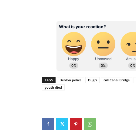
TAGS
Dehlon police
Dugri
Gill Canal Bridge
youth died