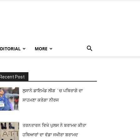
EDITORIAL
MORE
Recent Post
ਲੁਸਾਨੇ ਡਾਇਮੰਡ ਲੀਗ `ਚ ਪਥਿਰਾਗੇ ਦਾ
ਸਾਹਮਣਾ ਕਰੇਗਾ ਨੀਰਜ
ਤਰਨਤਾਰਨ ਵਿਖੇ ਪੁਲਸ ਨੇ ਬਰਾਮਦ ਕੀਤਾ
ਹਥਿਆਰਾਂ ਦਾ ਵੱਡਾ ਜਖੀਰਾ ਬਰਾਮਦ