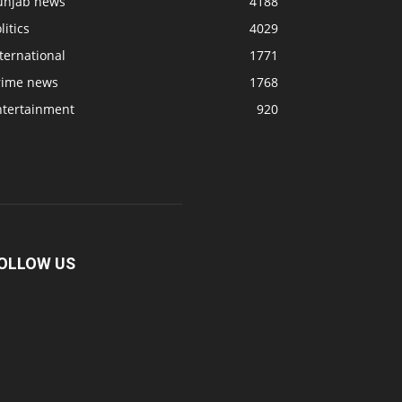
unjab news
4188
litics
4029
ternational
1771
rime news
1768
ntertainment
920
OLLOW US