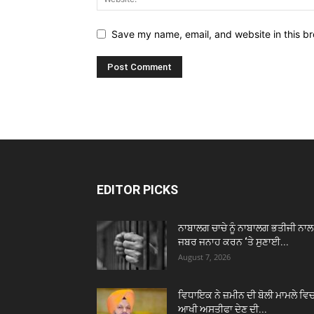
Save my name, email, and website in this br
EDITOR PICKS
ਨਾਬਾਲਗ ਚਾਚੇ ਨੂੰ ਨਾਬਾਲਗ ਭਤੀਜੀ ਨਾਲ
ਜਬਰ ਜਨਾਹ ਕਰਨ ‘ਤੇ ਸੁਣਾਈ...
August 7, 2026
ਵਿਧਾਇਕ ਨੇ ਜ਼ਮੀਨ ਦੀ ਬੋਲੀ ਮਾਮਲੇ ਵਿ
ਆਖੀ ਅਸਤੀਫਾ ਦੇਣ ਦੀ...