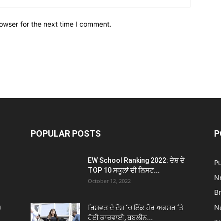
owser for the next time I comment.
POPULAR POSTS
P
EW School Ranking 2022: ਦੇਸ਼ ਦੇ
P
TOP 10 ਸਕੂਲਾਂ ਦੀ ਲਿਸਟ...
N
October 12, 2022
B
N
ਚ
ਰਿਸ਼ਵਤ ਦੇ ਦੋਸ਼ ‘ਚ ਇੱਕ ਹੋਰ ਅਫਸਰ ‘ਤੇ
ਹੋਈ ਕਾਰਵਾਈ, ਬਬਲੀਨ...