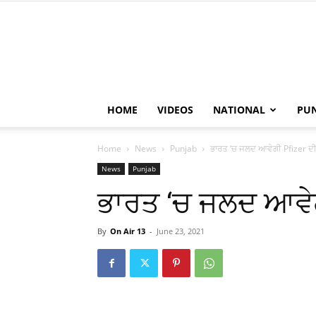
HOME
VIDEOS
NATIONAL
PU
Home
News
Punjab
ਭਾਰਤ ‘ਚ ਜਲਦ ਆਵੇਗੀ Pfizer ਦ
News
Punjab
ਭਾਰਤ ‘ਚ ਜਲਦ ਆਵੇਗ
By
On Air 13
-
June 23, 2021