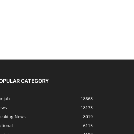
OPULAR CATEGORY
unjab
18668
ews
18173
reaking News
8019
ational
6115