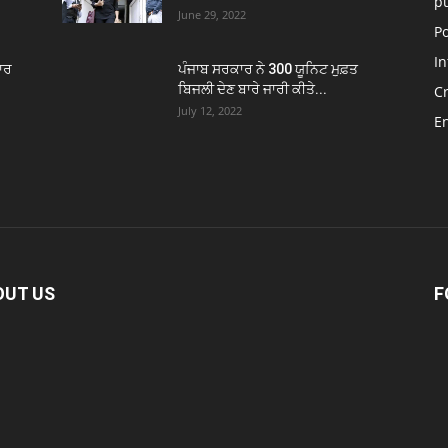
p
June 29, 2022
Po
In
ਾਰ
ਪੰਜਾਬ ਸਰਕਾਰ ਨੇ 300 ਯੂਨਿਟ ਮੁਫ਼ਤ
ਬਿਜਲੀ ਦੇਣ ਬਾਰੇ ਜਾਰੀ ਕੀਤੇ...
C
July 12, 2022
E
OUT US
F