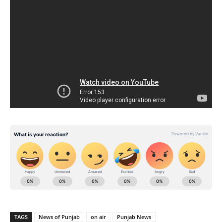
TAGS
News of Punjab
on air
Punjab News