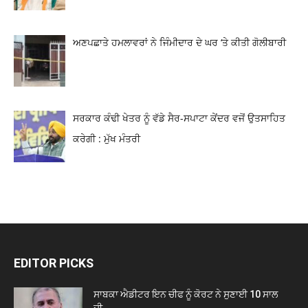
ਅਣਪਛਾਤੇ ਹਮਲਾਵਰਾਂ ਨੇ ਜਿੰਮੀਦਾਰ ਦੇ ਘਰ ‘ਤੇ ਕੀਤੀ ਗੋਲੀਬਾਰੀ
ਸਰਕਾਰ ਕੰਢੀ ਖੇਤਰ ਨੂੰ ਵੱਡੇ ਸੈਰ-ਸਪਾਟਾ ਕੇਂਦਰ ਵਜੋਂ ਉਤਸਾਹਿਤ
ਕਰੇਗੀ : ਮੁੱਖ ਮੰਤਰੀ
EDITOR PICKS
ਸਾਬਕਾ ਐਡੀਟਰ ਇਨ ਚੀਫ ਨੂੰ ਕੋਰਟ ਨੇ ਸੁਣਾਈ 10 ਸਾਲ
ਦੀ...