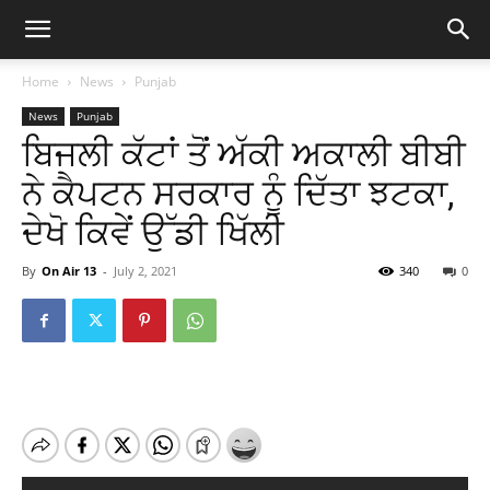
Home
News
Punjab
News
Punjab
ਬਿਜਲੀ ਕੱਟਾਂ ਤੋਂ ਅੱਕੀ ਅਕਾਲੀ ਬੀਬੀ
ਨੇ ਕੈਪਟਨ ਸਰਕਾਰ ਨੂੰ ਦਿੱਤਾ ਝਟਕਾ,
ਦੇਖੋ ਕਿਵੇਂ ਉੱਡੀ ਖਿੱਲੀ
By
On Air 13
-
July 2, 2021
340
0