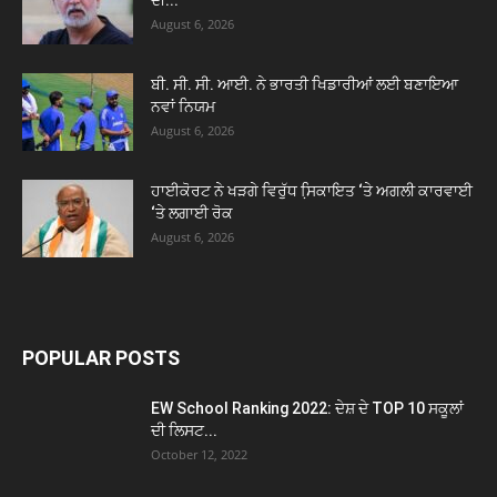
August 6, 2026
ਬੀ. ਸੀ. ਸੀ. ਆਈ. ਨੇ ਭਾਰਤੀ ਖਿਡਾਰੀਆਂ ਲਈ ਬਣਾਇਆ
ਨਵਾਂ ਨਿਯਮ
August 6, 2026
ਹਾਈਕੋਰਟ ਨੇ ਖੜਗੇ ਵਿਰੁੱਧ ਸਿ਼ਕਾਇਤ ‘ਤੇ ਅਗਲੀ ਕਾਰਵਾਈ
‘ਤੇ ਲਗਾਈ ਰੋਕ
August 6, 2026
POPULAR POSTS
EW School Ranking 2022: ਦੇਸ਼ ਦੇ TOP 10 ਸਕੂਲਾਂ
ਦੀ ਲਿਸਟ...
October 12, 2022