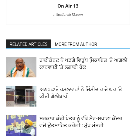
On Air 13
http://onair13.com
RELATED ARTICLES
MORE FROM AUTHOR
ਹਾਈਕੋਰਟ ਨੇ ਖੜਗੇ ਵਿਰੁੱਧ ਸਿ਼ਕਾਇਤ ‘ਤੇ ਅਗਲੀ
ਕਾਰਵਾਈ ‘ਤੇ ਲਗਾਈ ਰੋਕ
ਅਣਪਛਾਤੇ ਹਮਲਾਵਰਾਂ ਨੇ ਜਿੰਮੀਦਾਰ ਦੇ ਘਰ ‘ਤੇ
ਕੀਤੀ ਗੋਲੀਬਾਰੀ
ਸਰਕਾਰ ਕੰਢੀ ਖੇਤਰ ਨੂੰ ਵੱਡੇ ਸੈਰ-ਸਪਾਟਾ ਕੇਂਦਰ
ਵਜੋਂ ਉਤਸਾਹਿਤ ਕਰੇਗੀ : ਮੁੱਖ ਮੰਤਰੀ