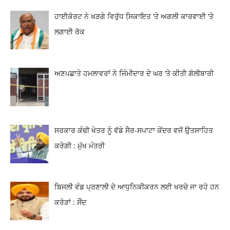
ਹਾਈਕੋਰਟ ਨੇ ਖੜਗੇ ਵਿਰੁੱਧ ਸਿ਼ਕਾਇਤ ‘ਤੇ ਅਗਲੀ ਕਾਰਵਾਈ ‘ਤੇ
ਲਗਾਈ ਰੋਕ
ਅਣਪਛਾਤੇ ਹਮਲਾਵਰਾਂ ਨੇ ਜਿੰਮੀਦਾਰ ਦੇ ਘਰ ‘ਤੇ ਕੀਤੀ ਗੋਲੀਬਾਰੀ
ਸਰਕਾਰ ਕੰਢੀ ਖੇਤਰ ਨੂੰ ਵੱਡੇ ਸੈਰ-ਸਪਾਟਾ ਕੇਂਦਰ ਵਜੋਂ ਉਤਸਾਹਿਤ
ਕਰੇਗੀ : ਮੁੱਖ ਮੰਤਰੀ
ਬਿਜਲੀ ਵੰਡ ਪ੍ਰਣਾਲੀ ਦੇ ਆਧੁਨਿਕੀਕਰਨ ਲਈ ਖਰਚੇ ਜਾ ਰਹੇ ਹਨ
ਕਰੋੜਾਂ : ਸੌਂਦ