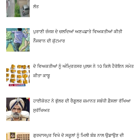
ਲੱਤ
ਪੁਰਾਣੀ ਰੰਜਸ਼ ਦੇ ਚਲਦਿਆਂ ਅਣਪਛਾਤੇ ਵਿਅਕਤੀਆਂ ਕੀਤੀ
ਨੌੌਜਵਾਨ ਦੀ ਕੁੱਟਮਾਰ
ਦੋ ਵਿਅਕਤੀਆਂ ਨੂੰ ਅੰਮ੍ਰਿਤਸਰ ਪੁਲਸ ਨੇ 10 ਕਿਲੋ ਹੈਰੋਇਨ ਸਮੇਤ
ਕੀਤਾ ਕਾਬੂ
ਹਾਈਕੋਰਟ ਨੇ ਭੁੱਲਰ ਦੀ ਰੈਗੂਲਰ ਜ਼ਮਾਨਤ ਸਬੰਧੀ ਫ਼ੈਸਲਾ ਰੱਖਿਆ
ਸੁਰੱਖਿਅਤ
ਗੁਰਦਾਸਪੁਰ ਵਿਖੇ ਦੋ ਸਕੂਲਾਂ ਨੂੰ ਮਿਲੀ ਬੰਬ ਨਾਲ ਉਡਾਉਣ ਦੀ