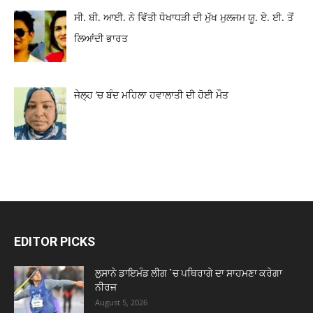
ਸੀ. ਬੀ. ਆਈ. ਨੇ ਵਿੱਤੀ ਧੋਖਾਧੜੀ ਦੀ ਮੁੱਖ ਮੁਲਜਮ ਯੂ. ਏ. ਈ. ਤੋਂ
ਲਿਆਂਦੀ ਭਾਰਤ
ਜੇਲ੍ਹ ’ਚ ਬੰਦ ਮਹਿਲਾ ਹਵਾਲਾਤੀ ਦੀ ਹੋਈ ਮੌਤ
EDITOR PICKS
ਲੁਸਾਨੇ ਡਾਇਮੰਡ ਲੀਗ `ਚ ਪਥਿਰਾਗੇ ਦਾ ਸਾਹਮਣਾ ਕਰੇਗਾ
ਨੀਰਜ
August 5, 2026