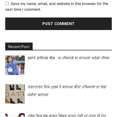
Save my name, email, and website in this browser for the
next time I comment.
Recent Post
ਲੁਸਾਨੇ ਡਾਇਮੰਡ ਲੀਗ `ਚ ਪਥਿਰਾਗੇ ਦਾ ਸਾਹਮਣਾ ਕਰੇਗਾ ਨੀਰਜ
ਤਰਨਤਾਰਨ ਵਿਖੇ ਪੁਲਸ ਨੇ ਬਰਾਮਦ ਕੀਤਾ ਹਥਿਆਰਾਂ ਦਾ ਵੱਡਾ
ਜਖੀਰਾ ਬਰਾਮਦ
ਟਰੱਕ ਵਿਚ ਲੋਡ ਗਾਡਰ ਡਿੱਗਣ ਕਾਰਨ ਹੋਈ ਮਾਂ-ਪੁੱਤਰ ਦੀ ਮੌਤ