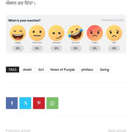
ਐਲਾਨ ਕਰ ਦਿੱਤਾ।
TAGS
death
Girl
News of Punjab
phillaur
Swing
Previous article
Next article