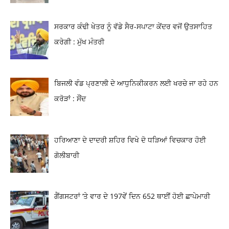
ਸਰਕਾਰ ਕੰਢੀ ਖੇਤਰ ਨੂੰ ਵੱਡੇ ਸੈਰ-ਸਪਾਟਾ ਕੇਂਦਰ ਵਜੋਂ ਉਤਸਾਹਿਤ
ਕਰੇਗੀ : ਮੁੱਖ ਮੰਤਰੀ
ਬਿਜਲੀ ਵੰਡ ਪ੍ਰਣਾਲੀ ਦੇ ਆਧੁਨਿਕੀਕਰਨ ਲਈ ਖਰਚੇ ਜਾ ਰਹੇ ਹਨ
ਕਰੋੜਾਂ : ਸੌਂਦ
ਹਰਿਆਣਾ ਦੇ ਦਾਦਰੀ ਸ਼ਹਿਰ ਵਿਖੇ ਦੋ ਧੜਿਆਂ ਵਿਚਕਾਰ ਹੋਈ
ਗੋਲੀਬਾਰੀ
ਗੈਂਗਸਟਰਾਂ ‘ਤੇ ਵਾਰ ਦੇ 197ਵੇਂ ਦਿਨ 652 ਥਾਈਂ ਹੋਈ ਛਾਪੇਮਾਰੀ