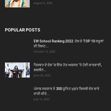
August 6, 2026
POPULAR POSTS
EW School Ranking 2022: ਦੇਸ਼ ਦੇ TOP 10 ਸਕੂਲਾਂ
ਦੀ ਲਿਸਟ...
October 12, 2022
ਰਿਸ਼ਵਤ ਦੇ ਦੋਸ਼ ‘ਚ ਇੱਕ ਹੋਰ ਅਫਸਰ ‘ਤੇ ਹੋਈ ਕਾਰਵਾਈ,
ਬਬਲੀਨ...
June 29, 2022
ਪੰਜਾਬ ਸਰਕਾਰ ਨੇ 300 ਯੂਨਿਟ ਮੁਫ਼ਤ ਬਿਜਲੀ ਦੇਣ ਬਾਰੇ
ਜਾਰੀ ਕੀਤੇ...
July 12, 2022