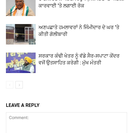
ਕਾਰਵਾਈ ‘ਤੇ ਲਗਾਈ ਰੋਕ
ਅਣਪਛਾਤੇ ਹਮਲਾਵਰਾਂ ਨੇ ਜਿੰਮੀਦਾਰ ਦੇ ਘਰ ‘ਤੇ
ਕੀਤੀ ਗੋਲੀਬਾਰੀ
ਸਰਕਾਰ ਕੰਢੀ ਖੇਤਰ ਨੂੰ ਵੱਡੇ ਸੈਰ-ਸਪਾਟਾ ਕੇਂਦਰ
ਵਜੋਂ ਉਤਸਾਹਿਤ ਕਰੇਗੀ : ਮੁੱਖ ਮੰਤਰੀ
LEAVE A REPLY