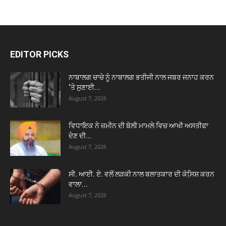
EDITOR PICKS
ਨਾਬਾਲਗ ਚਾਚੇ ਨੂੰ ਨਾਬਾਲਗ ਭਤੀਜੀ ਨਾਲ ਜਬਰ ਜਨਾਹ ਕਰਨ
‘ਤੇ ਸੁਣਾਈ...
August 7, 2026
ਵਿਧਾਇਕ ਨੇ ਜ਼ਮੀਨ ਦੀ ਬੋਲੀ ਮਾਮਲੇ ਵਿਚ ਆਖੀ ਅਸਤੀਫਾ
ਦੇਣ ਦੀ...
August 7, 2026
ਸੀ. ਆਈ. ਏ. ਵਲੋਂ ਲੜਕੀ ਨਾਲ ਬਲਾਤਕਾਰ ਦੀ ਕੋਸਿ਼ਸ਼ ਕਰਨ
ਵਾਲਾ...
August 7, 2026