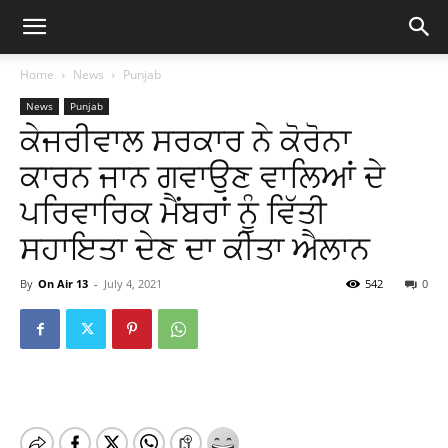
Home
News
Punjab
News
Punjab
ਕੇਜਰੀਵਾਲ ਸਰਕਾਰ ਨੇ ਕੋਰੋਨਾ
ਕਾਰਨ ਜਾਨ ਗਵਾਉਣ ਵਾਲਿਆਂ ਦੇ
ਪਰਿਵਾਰਿਕ ਮੈਂਬਰਾਂ ਨੂੰ ਵਿੱਤੀ
ਸਹਾਇਤਾ ਦੇਣ ਦਾ ਕੀਤਾ ਐਲਾਨ
By
On Air 13
-
July 4, 2021
542
0