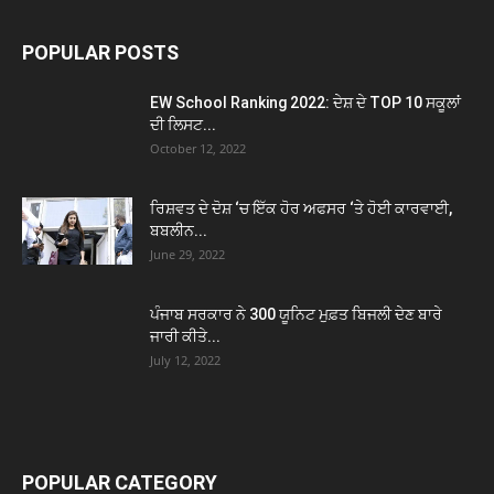
POPULAR POSTS
EW School Ranking 2022: ਦੇਸ਼ ਦੇ TOP 10 ਸਕੂਲਾਂ
ਦੀ ਲਿਸਟ...
October 12, 2022
ਰਿਸ਼ਵਤ ਦੇ ਦੋਸ਼ ‘ਚ ਇੱਕ ਹੋਰ ਅਫਸਰ ‘ਤੇ ਹੋਈ ਕਾਰਵਾਈ,
ਬਬਲੀਨ...
June 29, 2022
ਪੰਜਾਬ ਸਰਕਾਰ ਨੇ 300 ਯੂਨਿਟ ਮੁਫ਼ਤ ਬਿਜਲੀ ਦੇਣ ਬਾਰੇ
ਜਾਰੀ ਕੀਤੇ...
July 12, 2022
POPULAR CATEGORY