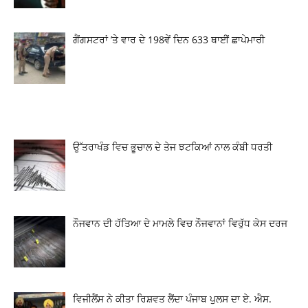
ਗੈਂਗਸਟਰਾਂ ’ਤੇ ਵਾਰ ਦੇ 198ਵੇਂ ਦਿਨ 633 ਥਾਈਂ ਛਾਪੇਮਾਰੀ
ਉੱਤਰਾਖੰਡ ਵਿਚ ਭੂਚਾਲ ਦੇ ਤੇਜ ਝਟਕਿਆਂ ਨਾਲ ਕੰਬੀ ਧਰਤੀ
ਨੌਜਵਾਨ ਦੀ ਹੱਤਿਆ ਦੇ ਮਾਮਲੇ ਵਿਚ ਨੌਜਵਾਨਾਂ ਵਿਰੁੱਧ ਕੇਸ ਦਰਜ
ਵਿਜੀਲੈਂਸ ਨੇ ਕੀਤਾ ਰਿਸ਼ਵਤ ਲੈਂਦਾ ਪੰਜਾਬ ਪੁਲਸ ਦਾ ਏ. ਐਸ.