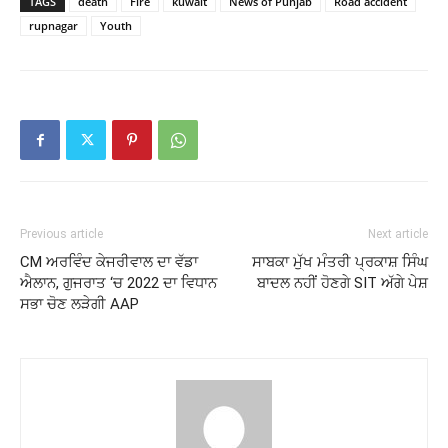
TAGS
death
Fire
kuwait
News of Punjab
Road accident
rupnagar
Youth
Previous article
Next article
CM ਅਰਵਿੰਦ ਕੇਜਰੀਵਾਲ ਦਾ ਵੱਡਾ
ਸਾਬਕਾ ਮੁੱਖ ਮੰਤਰੀ ਪ੍ਰਕਾਸ਼ ਸਿੰਘ
ਐਲਾਨ, ਗੁਜਰਾਤ ‘ਚ 2022 ਦਾ ਵਿਧਾਨ
ਬਾਦਲ ਨਹੀਂ ਹੋਣਗੇ SIT ਅੱਗੇ ਪੇਸ਼
ਸਭਾ ਚੋਣ ਲੜੇਗੀ AAP