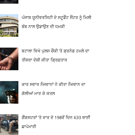
ਪੰਜਾਬ ਯੂਨੀਵਰਸਿਟੀ ਦੇ ਸਟੂਡੈਂਟ ਸੈਂਟਰ ਨੂੰ ਮਿਲੀ
ਬੰਬ ਨਾਲ ਉਡਾਉਣ ਦੀ ਧਮਕੀ
ਬਟਾਲਾ ਵਿਖੇ ਪੁਲਸ ਚੌਂਕੀ ‘ਤੇ ਗ੍ਰਨੇਡ ਹਮਲੇ ਦਾ
ਤੀਸਰਾ ਦੋਸ਼ੀ ਕੀਤਾ ਗ੍ਰਿਫ਼ਤਾਰ
ਕਾਰ ਸਵਾਰ ਨੌਜਵਾਨਾਂ ਨੇ ਕੀਤਾ ਨੌਜਵਾਨ ਦਾ
ਗੋਲੀਆਂ ਮਾਰ ਕੇ ਕਤਲ
ਗੈਂਗਸਟਰਾਂ ’ਤੇ ਵਾਰ ਦੇ 198ਵੇਂ ਦਿਨ 633 ਥਾਈਂ
ਛਾਪੇਮਾਰੀ