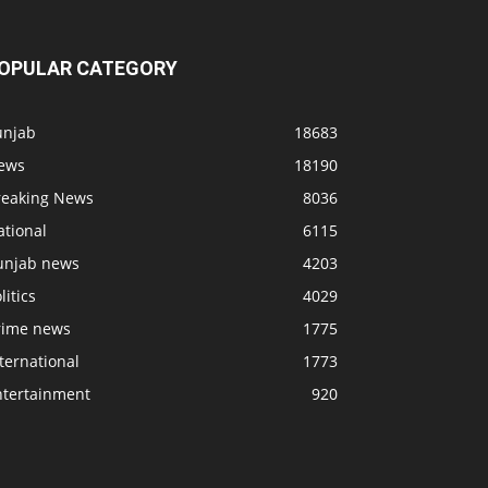
OPULAR CATEGORY
unjab
18683
ews
18190
reaking News
8036
ational
6115
unjab news
4203
litics
4029
rime news
1775
ternational
1773
ntertainment
920