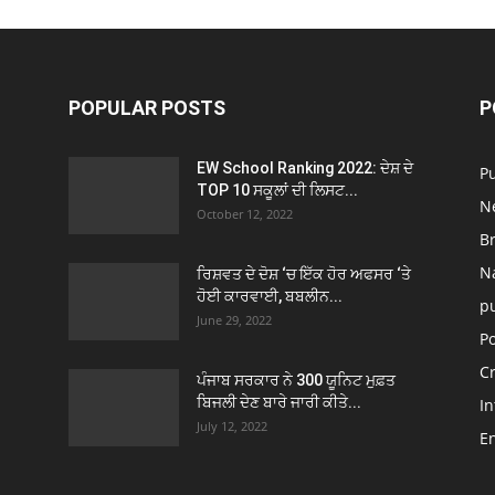
POPULAR POSTS
P
EW School Ranking 2022: ਦੇਸ਼ ਦੇ
P
TOP 10 ਸਕੂਲਾਂ ਦੀ ਲਿਸਟ...
N
October 12, 2022
B
N
ਰਿਸ਼ਵਤ ਦੇ ਦੋਸ਼ ‘ਚ ਇੱਕ ਹੋਰ ਅਫਸਰ ‘ਤੇ
ਹੋਈ ਕਾਰਵਾਈ, ਬਬਲੀਨ...
p
June 29, 2022
Po
C
ਪੰਜਾਬ ਸਰਕਾਰ ਨੇ 300 ਯੂਨਿਟ ਮੁਫ਼ਤ
ਬਿਜਲੀ ਦੇਣ ਬਾਰੇ ਜਾਰੀ ਕੀਤੇ...
In
July 12, 2022
E