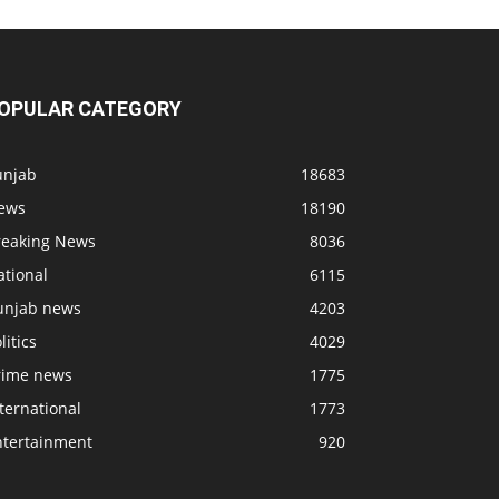
OPULAR CATEGORY
unjab
18683
ews
18190
reaking News
8036
ational
6115
unjab news
4203
litics
4029
rime news
1775
ternational
1773
ntertainment
920