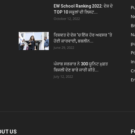
EW School Ranking 2022: ਦੇਸ਼ ਦੇ
P
TOP 10 ਸਕੂਲਾਂ ਦੀ ਲਿਸਟ...
N
October 12, 2022
B
N
ਰਿਸ਼ਵਤ ਦੇ ਦੋਸ਼ ‘ਚ ਇੱਕ ਹੋਰ ਅਫਸਰ ‘ਤੇ
ਹੋਈ ਕਾਰਵਾਈ, ਬਬਲੀਨ...
p
June 29, 2022
Po
In
ਪੰਜਾਬ ਸਰਕਾਰ ਨੇ 300 ਯੂਨਿਟ ਮੁਫ਼ਤ
ਬਿਜਲੀ ਦੇਣ ਬਾਰੇ ਜਾਰੀ ਕੀਤੇ...
C
July 12, 2022
E
OUT US
F