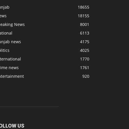
unjab
18655
ews
18155
reaking News
8001
ational
6113
unjab news
4175
litics
4025
ternational
1770
rime news
1761
ntertainment
920
OLLOW US