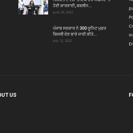
ਹੋਈ ਕਾਰਵਾਈ, ਬਬਲੀਨ...
p
June 29, 2022
Po
C
ਪੰਜਾਬ ਸਰਕਾਰ ਨੇ 300 ਯੂਨਿਟ ਮੁਫ਼ਤ
ਬਿਜਲੀ ਦੇਣ ਬਾਰੇ ਜਾਰੀ ਕੀਤੇ...
In
July 12, 2022
E
OUT US
F