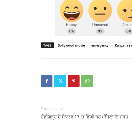
TAGS
Bollywood movie
emergency
Kangana r
Previous article
ਚੰਡੀਗੜ੍ਹ ਦੇ ਸੈਕਟਰ 17 ‘ਚ ਡਿੱਗੀ ਬਹੁ ਮੰਜ਼ਿਲਾ ਇਮਾਰਤ