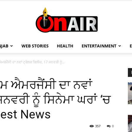
NJAB
WEB STORIES
HEALTH
ENTERTAINMENT
On
ਰਜੈਂਸੀ ਦਾ ਨਵਾਂ ਟ੍ਰੇਲਰ ਰਿਲੀਜ਼, 17 ਜਨਵਰੀ ਨੂੰ...
ਮ ਐਮਰਜੈਂਸੀ ਦਾ ਨਵਾਂ
Air
ਜਨਵਰੀ ਨੂੰ ਸਿਨੇਮਾ ਘਰਾਂ ‘ਚ
atest News
357
0
13