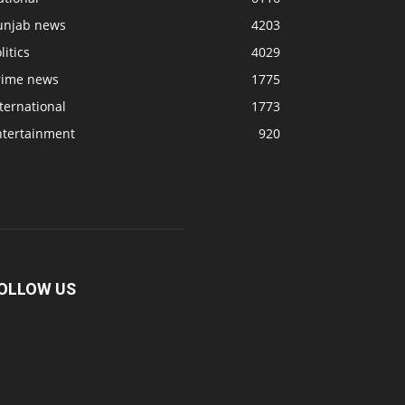
unjab news
4203
litics
4029
rime news
1775
ternational
1773
ntertainment
920
OLLOW US