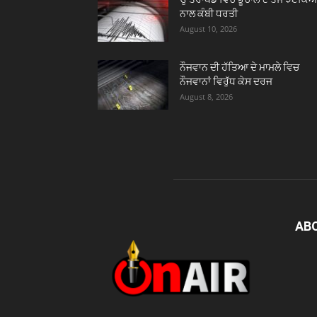
ਨਾਲ ਕੰਬੀ ਧਰਤੀ
August 10, 2026
ਨੌਜਵਾਨ ਦੀ ਹੱਤਿਆ ਦੇ ਮਾਮਲੇ ਵਿਚ
ਨੌਜਵਾਨਾਂ ਵਿਰੁੱਧ ਕੇਸ ਦਰਜ
August 8, 2026
AB