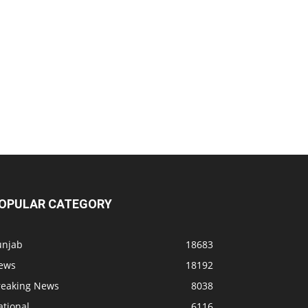
OPULAR CATEGORY
unjab
18683
ews
18192
reaking News
8038
ational
6116