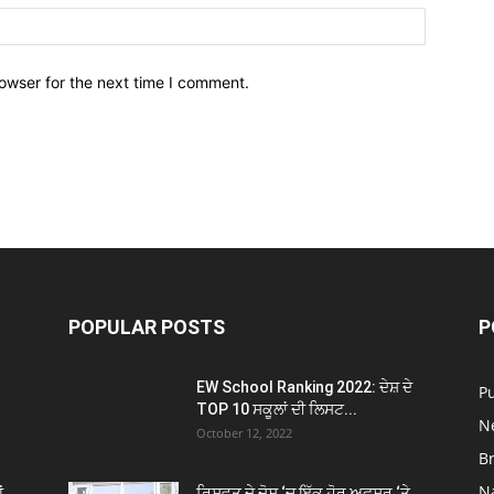
owser for the next time I comment.
POPULAR POSTS
P
EW School Ranking 2022: ਦੇਸ਼ ਦੇ
P
TOP 10 ਸਕੂਲਾਂ ਦੀ ਲਿਸਟ...
N
October 12, 2022
B
N
ਂ
ਰਿਸ਼ਵਤ ਦੇ ਦੋਸ਼ ‘ਚ ਇੱਕ ਹੋਰ ਅਫਸਰ ‘ਤੇ