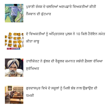
ਪੁਰਾਣੀ ਰੰਜਸ਼ ਦੇ ਚਲਦਿਆਂ ਅਣਪਛਾਤੇ ਵਿਅਕਤੀਆਂ ਕੀਤੀ
ਨੌੌਜਵਾਨ ਦੀ ਕੁੱਟਮਾਰ
ਦੋ ਵਿਅਕਤੀਆਂ ਨੂੰ ਅੰਮ੍ਰਿਤਸਰ ਪੁਲਸ ਨੇ 10 ਕਿਲੋ ਹੈਰੋਇਨ ਸਮੇਤ
ਕੀਤਾ ਕਾਬੂ
ਹਾਈਕੋਰਟ ਨੇ ਭੁੱਲਰ ਦੀ ਰੈਗੂਲਰ ਜ਼ਮਾਨਤ ਸਬੰਧੀ ਫ਼ੈਸਲਾ ਰੱਖਿਆ
ਸੁਰੱਖਿਅਤ
ਗੁਰਦਾਸਪੁਰ ਵਿਖੇ ਦੋ ਸਕੂਲਾਂ ਨੂੰ ਮਿਲੀ ਬੰਬ ਨਾਲ ਉਡਾਉਣ ਦੀ
ਧਮਕੀ