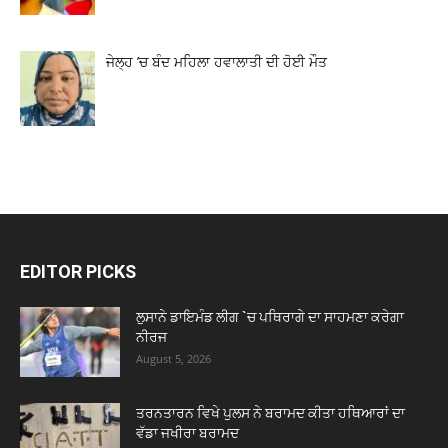
ਜੇਲ੍ਹ ’ਚ ਬੰਦ ਮਹਿਲਾ ਹਵਾਲਾਤੀ ਦੀ ਹੋਈ ਮੌਤ
EDITOR PICKS
ਲੁਸਾਨੇ ਡਾਇਮੰਡ ਲੀਗ `ਚ ਪਥਿਰਾਗੇ ਦਾ ਸਾਹਮਣਾ ਕਰੇਗਾ
ਨੀਰਜ
August 5, 2026
ਤਰਨਤਾਰਨ ਵਿਖੇ ਪੁਲਸ ਨੇ ਬਰਾਮਦ ਕੀਤਾ ਹਥਿਆਰਾਂ ਦਾ
ਵੱਡਾ ਜਖੀਰਾ ਬਰਾਮਦ