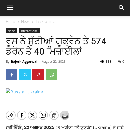
Home
News
International
News
International
ਰੂਸ ਨੇ ਸੁੱਟੀਆਂ ਯੂਕ੍ਰੇਨ ਤੇ 574
ਡਰੋਨ ਤੇ 40 ਮਿਜ਼ਾਈਲਾਂ
By
Rajesh Aggarwal
-
August 22, 2025
338
0
ਨਵੀਂ ਦਿੱਲੀ, 22 ਅਗਸਤ 2025 :
ਅਮਰੀਕਾ ਵਲੋਂ ਯੂਕ੍ਰੇਨ (Ukraine) ਤੇ ਨਾਟੋ