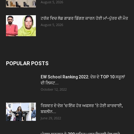
August 5, 2026
ਟਰੱਕ ਵਿਚ ਲੋਡ ਗਾਡਰ ਡਿੱਗਣ ਕਾਰਨ ਹੋਈ ਮਾਂ-ਪੁੱਤਰ ਦੀ ਮੌਤ
August 5, 2026
POPULAR POSTS
EW School Ranking 2022: ਦੇਸ਼ ਦੇ TOP 10 ਸਕੂਲਾਂ
ਦੀ ਲਿਸਟ...
October 12, 2022
ਰਿਸ਼ਵਤ ਦੇ ਦੋਸ਼ ‘ਚ ਇੱਕ ਹੋਰ ਅਫਸਰ ‘ਤੇ ਹੋਈ ਕਾਰਵਾਈ,
ਬਬਲੀਨ...
June 29, 2022