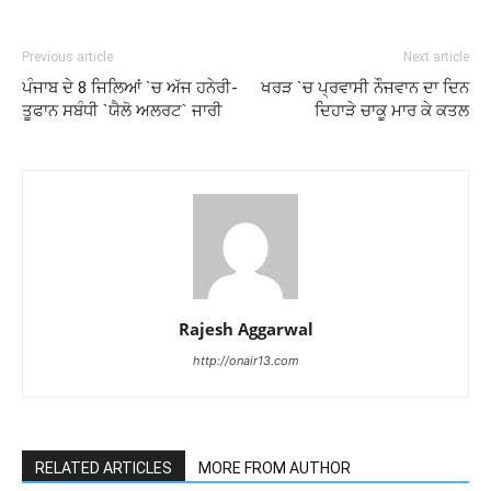
Previous article
Next article
ਪੰਜਾਬ ਦੇ 8 ਜਿਲਿਆਂ `ਚ ਅੱਜ ਹਨੇਰੀ-
ਖਰੜ `ਚ ਪ੍ਰਵਾਸੀ ਨੌਜਵਾਨ ਦਾ ਦਿਨ
ਤੂਫਾਨ ਸਬੰਧੀ `ਯੈਲੋ ਅਲਰਟ` ਜਾਰੀ
ਦਿਹਾੜੇ ਚਾਕੂ ਮਾਰ ਕੇ ਕਤਲ
Rajesh Aggarwal
http://onair13.com
RELATED ARTICLES
MORE FROM AUTHOR