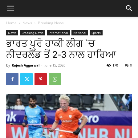
Home
News
Breaking News
News
Breaking News
International
National
Sports
ਭਾਰਤ ਪ੍ਰੋ ਹਾਕੀ ਲੀਗ `ਚ
ਨੀਦਰਲੈਂਡ ਤੋਂ 2-3 ਨਾਲ ਹਾਰਿਆ
By
Rajesh Aggarwal
-
June 15, 2026
170
0