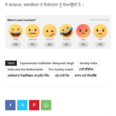
ਦੇ ਸਮਰਪਣ, ਵਚਨਬੱਧਤਾ ਤੇ ਨਿਰੰਤਰਤਾ ਨੂੰ ਦਿਖਾਉਂਦੀ ਹੈ ।
TAGS
Experienced midfielder Manpreet Singh
Hockey India
India and the Netherlands
Pro hockey match
ਹਾਕੀ ਇੰਡੀਆ
ਤਜ਼ਰੇਬਕਾਰ ਮਿਡਫੀਲਡਰ ਮਨਪ੍ਰੀਤ ਸਿੰਘ
ਪ੍ਰੋ਼ ਹਾਕੀ ਮੈਚ
ਭਾਰਤ ਅਤੇ ਨੀਦਰਲੈਂਡ