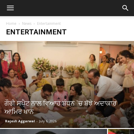
Home
News
Entertainment
ENTERTAINMENT
ਗੌਰੀ ਸਪੈ੍ਟ ਨਾਲ ਵਿਆਹ ਬੰਧਨ `ਚ ਬੱਝੇ ਅਦਾਕਾਰ
ਆਮਿਰ ਖਾਨ
Rajesh Aggarwal
-
July 6, 2026