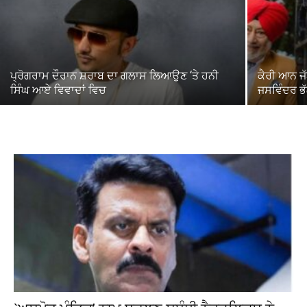
ਪ੍ਰੋਗਰਾਮ ਦੌਰਾਨ ਸ਼ਰਾਬ ਦਾ ਗਲਾਸ ਲਿਆਉਣ ‘ਤੇ ਹਨੀ
ਕੈਰੀ ਆਨ ਜ
ਸਿੰਘ ਆਏ ਵਿਵਾਦਾਂ ਵਿਚ
ਜਸਵਿੰਦਰ ਭ