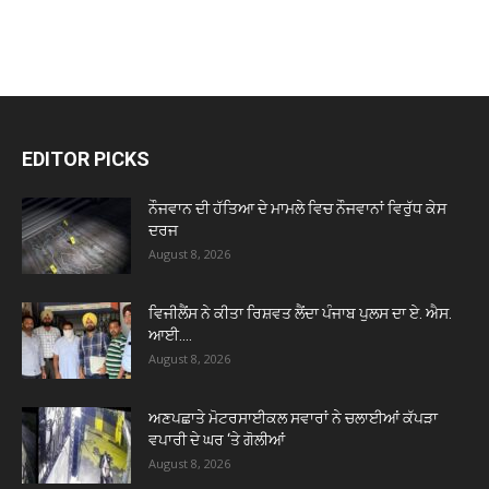
EDITOR PICKS
ਨੌਜਵਾਨ ਦੀ ਹੱਤਿਆ ਦੇ ਮਾਮਲੇ ਵਿਚ ਨੌਜਵਾਨਾਂ ਵਿਰੁੱਧ ਕੇਸ
ਦਰਜ
August 8, 2026
ਵਿਜੀਲੈਂਸ ਨੇ ਕੀਤਾ ਰਿਸ਼ਵਤ ਲੈਂਦਾ ਪੰਜਾਬ ਪੁਲਸ ਦਾ ਏ. ਐਸ.
ਆਈ....
August 8, 2026
ਅਣਪਛਾਤੇ ਮੋਟਰਸਾਈਕਲ ਸਵਾਰਾਂ ਨੇ ਚਲਾਈਆਂ ਕੱਪੜਾ
ਵਪਾਰੀ ਦੇ ਘਰ ‘ਤੇ ਗੋਲੀਆਂ
August 8, 2026