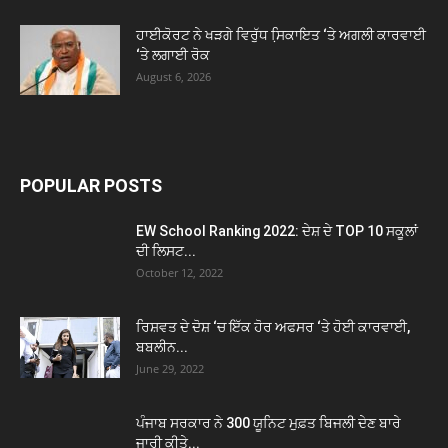
ਹਾਈਕੋਰਟ ਨੇ ਖੜਗੇ ਵਿਰੁੱਧ ਸਿ਼ਕਾਇਤ ‘ਤੇ ਅਗਲੀ ਕਾਰਵਾਈ
‘ਤੇ ਲਗਾਈ ਰੋਕ
August 6, 2026
POPULAR POSTS
EW School Ranking 2022: ਦੇਸ਼ ਦੇ TOP 10 ਸਕੂਲਾਂ
ਦੀ ਲਿਸਟ...
October 12, 2022
ਰਿਸ਼ਵਤ ਦੇ ਦੋਸ਼ ‘ਚ ਇੱਕ ਹੋਰ ਅਫਸਰ ‘ਤੇ ਹੋਈ ਕਾਰਵਾਈ,
ਬਬਲੀਨ...
June 29, 2022
ਪੰਜਾਬ ਸਰਕਾਰ ਨੇ 300 ਯੂਨਿਟ ਮੁਫ਼ਤ ਬਿਜਲੀ ਦੇਣ ਬਾਰੇ
ਜਾਰੀ ਕੀਤੇ...