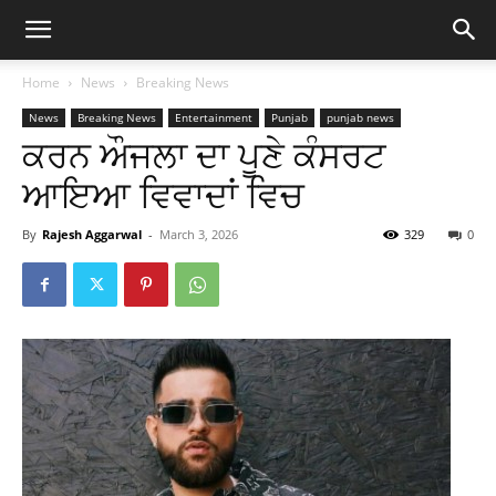
Home
News
Breaking News
News
Breaking News
Entertainment
Punjab
punjab news
ਕਰਨ ਔਜਲਾ ਦਾ ਪੂਣੇ ਕੰਸਰਟ
ਆਇਆ ਵਿਵਾਦਾਂ ਵਿਚ
By
Rajesh Aggarwal
-
March 3, 2026
329
0