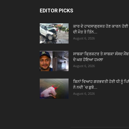
EDITOR PICKS
ਕਾਰ ਦੇ ਹਾਦਸਾਗ੍ਰਸਤ ਹੋਣ ਕਾਰਨ ਹੋਈ 
ਦੀ ਮੌਤ ਤੇ ਤਿੰਨ...
August 6, 2026
ਸਾਬਕਾ ਕ੍ਰਿਕਟਰ ਤੇ ਸਾਬਕਾ ਸੰਸਦ ਮੈਂ
ਦੇ ਘਰ ਹੋਇਆ ਹਮਲਾ
August 6, 2026
ਬਿਨਾਂ ਵਿਆਹ ਗਰਭਵਤੀ ਹੋਈ ਧੀ ਨੂੰ ਪ
ਨੇ ਨਦੀ `ਚ ਡੁਬੋ...
August 6, 2026