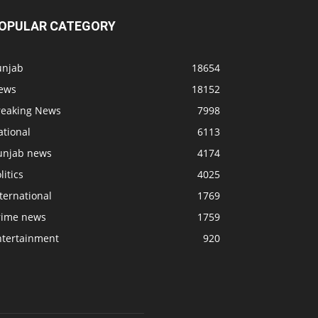
OPULAR CATEGORY
unjab
18654
ews
18152
reaking News
7998
ational
6113
unjab news
4174
litics
4025
ternational
1769
rime news
1759
ntertainment
920