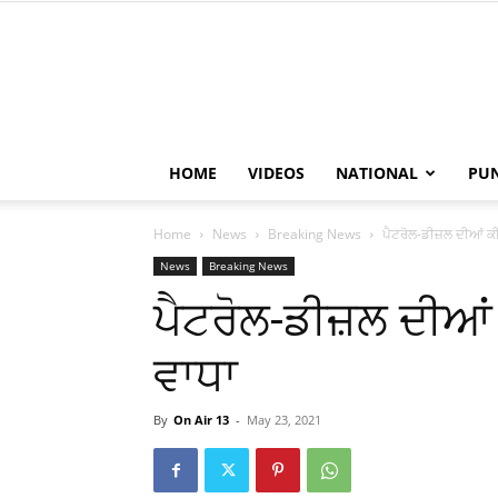
HOME
VIDEOS
NATIONAL
PU
Home
News
Breaking News
ਪੈਟਰੋਲ-ਡੀਜ਼ਲ ਦੀਆਂ ਕ
News
Breaking News
ਪੈਟਰੋਲ-ਡੀਜ਼ਲ ਦੀਆ
ਵਾਧਾ
By
On Air 13
-
May 23, 2021