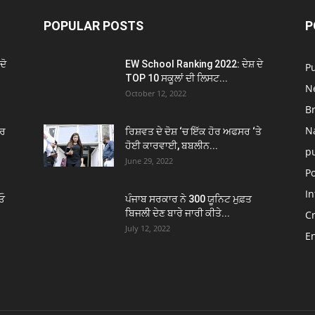
POPULAR POSTS
P
ਦੋ
EW School Ranking 2022: ਦੇਸ਼ ਦੇ
P
TOP 10 ਸਕੂਲਾਂ ਦੀ ਲਿਸਟ...
N
October 12, 2022
B
N
ਬਰ
ਰਿਸ਼ਵਤ ਦੇ ਦੋਸ਼ ‘ਚ ਇੱਕ ਹੋਰ ਅਫਸਰ ‘ਤੇ
ਹੋਈ ਕਾਰਵਾਈ, ਬਬਲੀਨ...
p
June 29, 2022
Po
In
ਿਓ
ਪੰਜਾਬ ਸਰਕਾਰ ਨੇ 300 ਯੂਨਿਟ ਮੁਫ਼ਤ
ਬਿਜਲੀ ਦੇਣ ਬਾਰੇ ਜਾਰੀ ਕੀਤੇ...
C
July 12, 2022
E