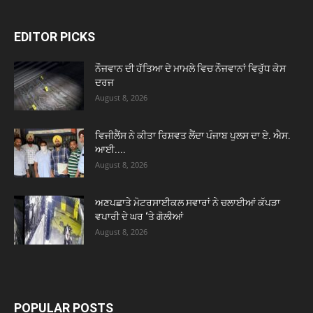
EDITOR PICKS
ਨੌਜਵਾਨ ਦੀ ਹੱਤਿਆ ਦੇ ਮਾਮਲੇ ਵਿਚ ਨੌਜਵਾਨਾਂ ਵਿਰੁੱਧ ਕੇਸ
ਦਰਜ
August 8, 2026
ਵਿਜੀਲੈਂਸ ਨੇ ਕੀਤਾ ਰਿਸ਼ਵਤ ਲੈਂਦਾ ਪੰਜਾਬ ਪੁਲਸ ਦਾ ਏ. ਐਸ.
ਆਈ....
August 8, 2026
ਅਣਪਛਾਤੇ ਮੋਟਰਸਾਈਕਲ ਸਵਾਰਾਂ ਨੇ ਚਲਾਈਆਂ ਕੱਪੜਾ
ਵਪਾਰੀ ਦੇ ਘਰ ‘ਤੇ ਗੋਲੀਆਂ
August 8, 2026
POPULAR POSTS