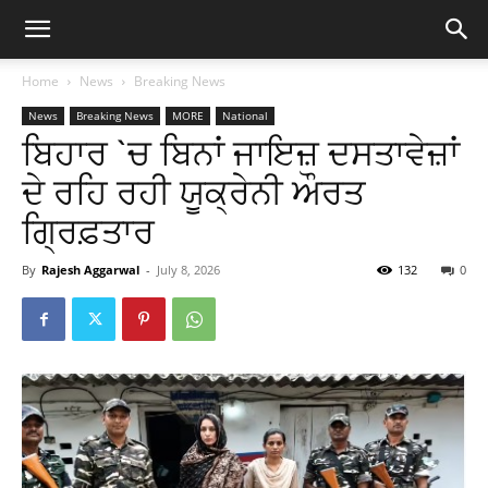
Home
News
Breaking News
News
Breaking News
MORE
National
ਬਿਹਾਰ `ਚ ਬਿਨਾਂ ਜਾਇਜ਼ ਦਸਤਾਵੇਜ਼ਾਂ
ਦੇ ਰਹਿ ਰਹੀ ਯੂਕ੍ਰੇਨੀ ਔਰਤ
ਗ੍ਰਿਫ਼ਤਾਰ
By
Rajesh Aggarwal
-
July 8, 2026
132
0