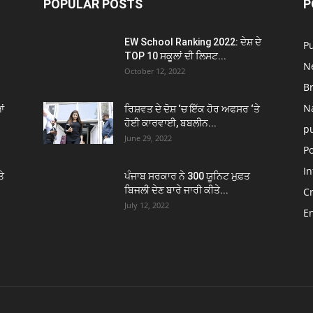
POPULAR POSTS
P
EW School Ranking 2022: ਦੇਸ਼ ਦੇ
P
TOP 10 ਸਕੂਲਾਂ ਦੀ ਲਿਸਟ...
N
October 12, 2022
B
N
ਂ
ਰਿਸ਼ਵਤ ਦੇ ਦੋਸ਼ ‘ਚ ਇੱਕ ਹੋਰ ਅਫਸਰ ‘ਤੇ
ਹੋਈ ਕਾਰਵਾਈ, ਬਬਲੀਨ...
p
June 29, 2022
Po
In
ਤੇ
ਪੰਜਾਬ ਸਰਕਾਰ ਨੇ 300 ਯੂਨਿਟ ਮੁਫ਼ਤ
ਬਿਜਲੀ ਦੇਣ ਬਾਰੇ ਜਾਰੀ ਕੀਤੇ...
C
July 12, 2022
E