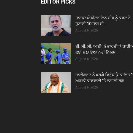
EDITOR PICKS
ਸਾਬਕਾ ਐਡੀਟਰ ਇਨ ਚੀਫ ਨੂੰ ਕੋਰਟ ਨੇ
ਸੁਣਾਈ 10 ਸਾਲ ਦੀ...
August 6, 2026
ਬੀ. ਸੀ. ਸੀ. ਆਈ. ਨੇ ਭਾਰਤੀ ਖਿਡਾਰੀਆ
ਲਈ ਬਣਾਇਆ ਨਵਾਂ ਨਿਯਮ
August 6, 2026
ਹਾਈਕੋਰਟ ਨੇ ਖੜਗੇ ਵਿਰੁੱਧ ਸਿ਼ਕਾਇਤ ‘
ਅਗਲੀ ਕਾਰਵਾਈ ‘ਤੇ ਲਗਾਈ ਰੋਕ
August 6, 2026