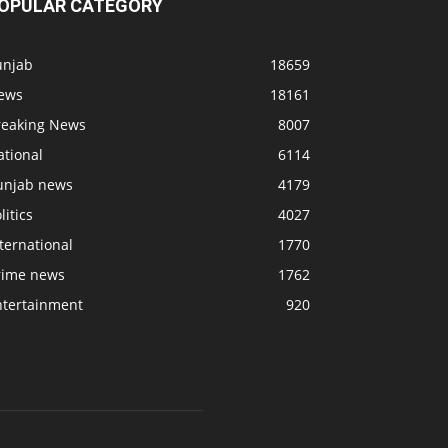
OPULAR CATEGORY
unjab
18659
ews
18161
reaking News
8007
ational
6114
unjab news
4179
litics
4027
ternational
1770
rime news
1762
ntertainment
920