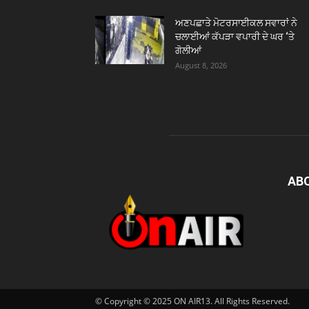
ਅਣਪਛਾਤੇ ਮੋਟਰਸਾਈਕਲ ਸਵਾਰਾਂ ਨੇ
ਚਲਾਈਆਂ ਕੱਪੜਾ ਵਪਾਰੀ ਦੇ ਘਰ ‘ਤੇ
ਗੋਲੀਆਂ
August 8, 2026
AB
© Copyright © 2025 ON AIR13. All Rights Reserved.