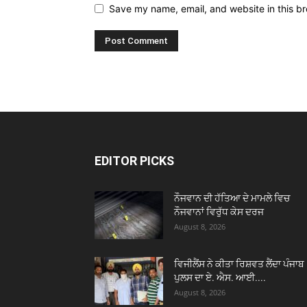
Save my name, email, and website in this br
EDITOR PICKS
ਨੌਜਵਾਨ ਦੀ ਹੱਤਿਆ ਦੇ ਮਾਮਲੇ ਵਿਚ
ਨੌਜਵਾਨਾਂ ਵਿਰੁੱਧ ਕੇਸ ਦਰਜ
August 8, 2026
ਵਿਜੀਲੈਂਸ ਨੇ ਕੀਤਾ ਰਿਸ਼ਵਤ ਲੈਂਦਾ ਪੰਜਾਬ
ਪੁਲਸ ਦਾ ਏ. ਐਸ. ਆਈ....
August 8, 2026