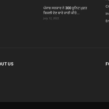
C
ਪੰਜਾਬ ਸਰਕਾਰ ਨੇ 300 ਯੂਨਿਟ ਮੁਫ਼ਤ
ਬਿਜਲੀ ਦੇਣ ਬਾਰੇ ਜਾਰੀ ਕੀਤੇ...
In
July 12, 2022
E
OUT US
F