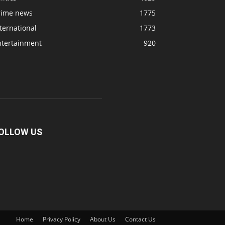
rime news
1775
ternational
1773
ntertainment
920
OLLOW US
Home
Privacy Policy
About Us
Contact Us