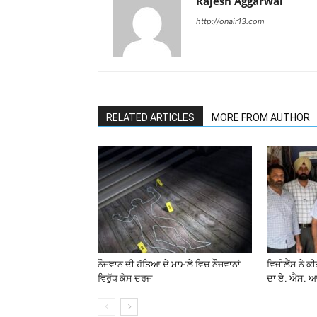
Rajesh Aggarwal
http://onair13.com
RELATED ARTICLES
MORE FROM AUTHOR
ਨੌਜਵਾਨ ਦੀ ਹੱਤਿਆ ਦੇ ਮਾਮਲੇ ਵਿਚ ਨੌਜਵਾਨਾਂ
ਵਿਜੀਲੈਂਸ ਨੇ ਕ
ਵਿਰੁੱਧ ਕੇਸ ਦਰਜ
ਦਾ ਏ. ਐਸ. ਆ