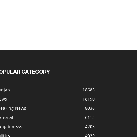
OPULAR CATEGORY
unjab
18683
ews
18190
reaking News
8036
ational
6115
unjab news
4203
litics
4029