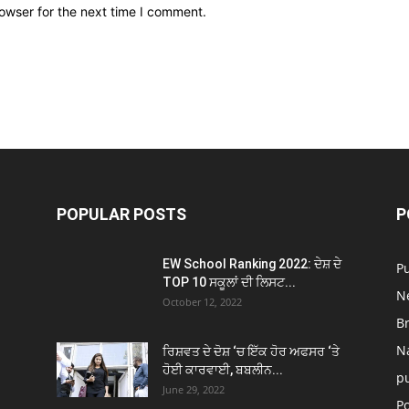
owser for the next time I comment.
POPULAR POSTS
P
EW School Ranking 2022: ਦੇਸ਼ ਦੇ
P
TOP 10 ਸਕੂਲਾਂ ਦੀ ਲਿਸਟ...
N
October 12, 2022
B
N
ਰਿਸ਼ਵਤ ਦੇ ਦੋਸ਼ ‘ਚ ਇੱਕ ਹੋਰ ਅਫਸਰ ‘ਤੇ
ਹੋਈ ਕਾਰਵਾਈ, ਬਬਲੀਨ...
p
June 29, 2022
Po