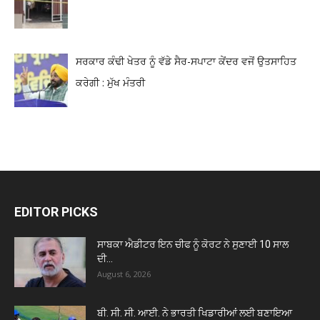
ਸਰਕਾਰ ਕੰਢੀ ਖੇਤਰ ਨੂੰ ਵੱਡੇ ਸੈਰ-ਸਪਾਟਾ ਕੇਂਦਰ ਵਜੋਂ ਉਤਸਾਹਿਤ
ਕਰੇਗੀ : ਮੁੱਖ ਮੰਤਰੀ
EDITOR PICKS
ਸਾਬਕਾ ਐਡੀਟਰ ਇਨ ਚੀਫ ਨੂੰ ਕੋਰਟ ਨੇ ਸੁਣਾਈ 10 ਸਾਲ
ਦੀ...
August 6, 2026
ਬੀ. ਸੀ. ਸੀ. ਆਈ. ਨੇ ਭਾਰਤੀ ਖਿਡਾਰੀਆਂ ਲਈ ਬਣਾਇਆ