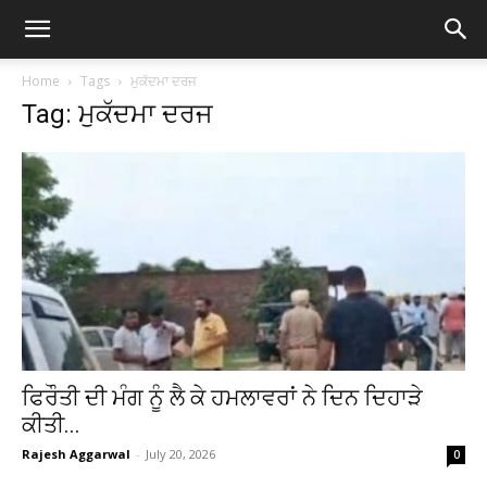
Home
Tags
ਮੁਕੱਦਮਾ ਦਰਜ
Tag: ਮੁਕੱਦਮਾ ਦਰਜ
ਫਿਰੌਤੀ ਦੀ ਮੰਗ ਨੂੰ ਲੈ ਕੇ ਹਮਲਾਵਰਾਂ ਨੇ ਦਿਨ ਦਿਹਾੜੇ
ਕੀਤੀ...
Rajesh Aggarwal
-
July 20, 2026
0