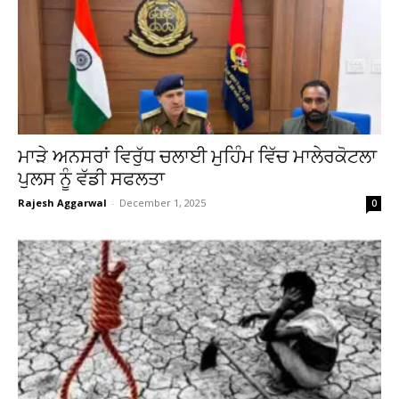
ਮਾੜੇ ਅਨਸਰਾਂ ਵਿਰੁੱਧ ਚਲਾਈ ਮੁਹਿੰਮ ਵਿੱਚ ਮਾਲੇਰਕੋਟਲਾ
ਪੁਲਸ ਨੂੰ ਵੱਡੀ ਸਫਲਤਾ
Rajesh Aggarwal
-
December 1, 2025
0