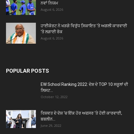
ਨਵਾਂ ਨਿਯਮ
August 6, 2026
ਹਾਈਕੋਰਟ ਨੇ ਖੜਗੇ ਵਿਰੁੱਧ ਸਿ਼ਕਾਇਤ ‘ਤੇ ਅਗਲੀ ਕਾਰਵਾਈ
‘ਤੇ ਲਗਾਈ ਰੋਕ
August 6, 2026
POPULAR POSTS
EW School Ranking 2022: ਦੇਸ਼ ਦੇ TOP 10 ਸਕੂਲਾਂ ਦੀ
ਲਿਸਟ...
October 12, 2022
ਰਿਸ਼ਵਤ ਦੇ ਦੋਸ਼ ‘ਚ ਇੱਕ ਹੋਰ ਅਫਸਰ ‘ਤੇ ਹੋਈ ਕਾਰਵਾਈ,
ਬਬਲੀਨ...
June 29, 2022