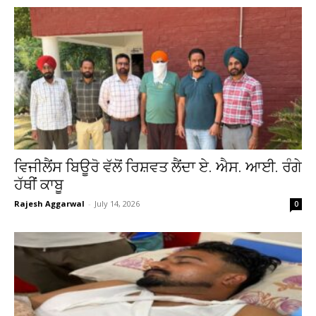
ਵਿਜੀਲੈਂਸ ਬਿਊਰੋ ਵੱਲੋਂ ਰਿਸ਼ਵਤ ਲੈਂਦਾ ਏ. ਐਸ. ਆਈ. ਰੰਗੇ
ਹੱਥੀਂ ਕਾਬੂ
Rajesh Aggarwal
-
July 14, 2026
0