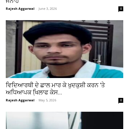
ਜਨਾਹ
Rajesh Aggarwal
-
June 3, 2026
0
ਵਿਦਿਆਰਥੀ ਦੇ ਛਾਲ ਮਾਰ ਕੇ ਖੁਦਕੁਸ਼ੀ ਕਰਨ ‘ਤੇ
ਅਧਿਆਪਕ ਖਿ਼ਲਾਫ ਕੇਸ...
Rajesh Aggarwal
-
May 5, 2026
0