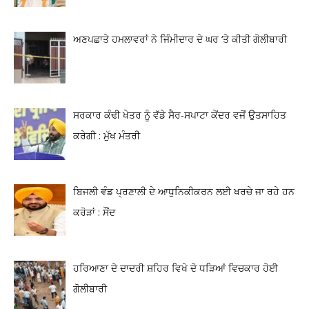
ਅਣਪਛਾਤੇ ਹਮਲਾਵਰਾਂ ਨੇ ਜਿੰਮੀਦਾਰ ਦੇ ਘਰ ‘ਤੇ ਕੀਤੀ ਗੋਲੀਬਾਰੀ
ਸਰਕਾਰ ਕੰਢੀ ਖੇਤਰ ਨੂੰ ਵੱਡੇ ਸੈਰ-ਸਪਾਟਾ ਕੇਂਦਰ ਵਜੋਂ ਉਤਸਾਹਿਤ
ਕਰੇਗੀ : ਮੁੱਖ ਮੰਤਰੀ
ਬਿਜਲੀ ਵੰਡ ਪ੍ਰਣਾਲੀ ਦੇ ਆਧੁਨਿਕੀਕਰਨ ਲਈ ਖਰਚੇ ਜਾ ਰਹੇ ਹਨ
ਕਰੋੜਾਂ : ਸੌਂਦ
ਹਰਿਆਣਾ ਦੇ ਦਾਦਰੀ ਸ਼ਹਿਰ ਵਿਖੇ ਦੋ ਧੜਿਆਂ ਵਿਚਕਾਰ ਹੋਈ
ਗੋਲੀਬਾਰੀ