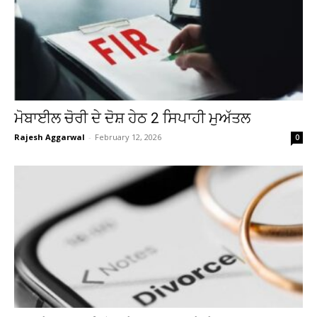
ਮੋਬਾਈਲ ਚੋਰੀ ਦੇ ਦੋਸ਼ ਹੇਠ 2 ਸਿਪਾਹੀ ਮੁਅੱਤਲ
Rajesh Aggarwal
-
February 12, 2026
0