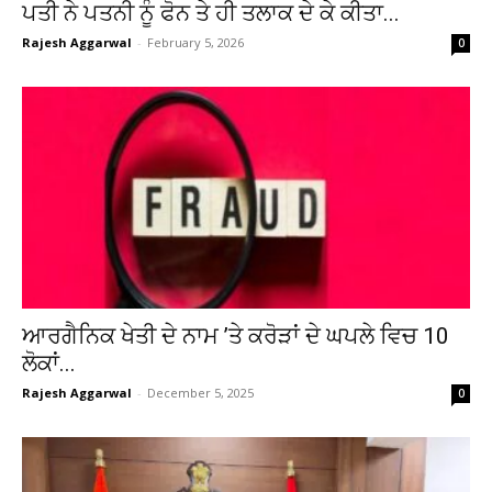
ਪਤੀ ਨੇ ਪਤਨੀ ਨੂੰ ਫੋਨ ਤੇ ਹੀ ਤਲਾਕ ਦੇ ਕੇ ਕੀਤਾ...
Rajesh Aggarwal
-
February 5, 2026
0
ਆਰਗੈਨਿਕ ਖੇਤੀ ਦੇ ਨਾਮ ’ਤੇ ਕਰੋੜਾਂ ਦੇ ਘਪਲੇ ਵਿਚ 10
ਲੋਕਾਂ...
Rajesh Aggarwal
-
December 5, 2025
0