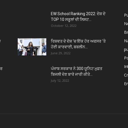
EW School Ranking 2022: ਦੇਸ਼ ਦੇ
P
TOP 10 ਸਕੂਲਾਂ ਦੀ ਲਿਸਟ...
N
October 12, 2022
B
Na
ਚ
ਰਿਸ਼ਵਤ ਦੇ ਦੋਸ਼ ‘ਚ ਇੱਕ ਹੋਰ ਅਫਸਰ ‘ਤੇ
ਹੋਈ ਕਾਰਵਾਈ, ਬਬਲੀਨ...
p
June 29, 2022
Po
In
ਾਰ
ਪੰਜਾਬ ਸਰਕਾਰ ਨੇ 300 ਯੂਨਿਟ ਮੁਫ਼ਤ
ਬਿਜਲੀ ਦੇਣ ਬਾਰੇ ਜਾਰੀ ਕੀਤੇ...
C
July 12, 2022
E