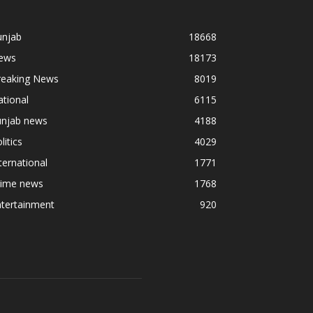
unjab
18668
ews
18173
reaking News
8019
tional
6115
unjab news
4188
litics
4029
ternational
1771
rime news
1768
ntertainment
920