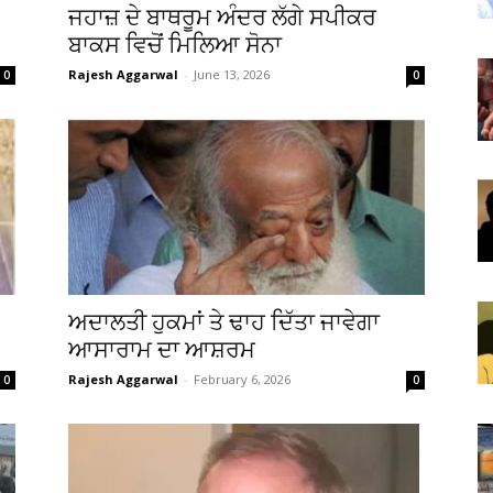
ਜਹਾਜ਼ ਦੇ ਬਾਥਰੂਮ ਅੰਦਰ ਲੱਗੇ ਸਪੀਕਰ
ਬਾਕਸ ਵਿਚੋਂ ਮਿਲਿਆ ਸੋਨਾ
Rajesh Aggarwal
-
June 13, 2026
0
0
ਅਦਾਲਤੀ ਹੁਕਮਾਂ ਤੇ ਢਾਹ ਦਿੱਤਾ ਜਾਵੇਗਾ
ਆਸਾਰਾਮ ਦਾ ਆਸ਼ਰਮ
Rajesh Aggarwal
-
February 6, 2026
0
0