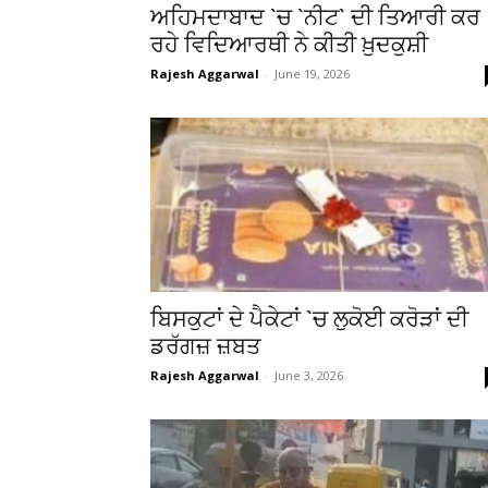
ਅਹਿਮਦਾਬਾਦ `ਚ `ਨੀਟ` ਦੀ ਤਿਆਰੀ ਕਰ
ਰਹੇ ਵਿਦਿਆਰਥੀ ਨੇ ਕੀਤੀ ਖ਼ੁਦਕੁਸ਼ੀ
Rajesh Aggarwal
-
June 19, 2026
ਬਿਸਕੁਟਾਂ ਦੇ ਪੈਕੇਟਾਂ `ਚ ਲੁਕੋਈ ਕਰੋੜਾਂ ਦੀ
ਡਰੱਗਜ਼ ਜ਼ਬਤ
Rajesh Aggarwal
-
June 3, 2026