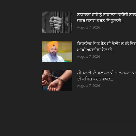
ਨਾਬਾਲਗ ਚਾਚੇ ਨੂੰ ਨਾਬਾਲਗ ਭਤੀਜੀ ਨਾਲ
ਜਬਰ ਜਨਾਹ ਕਰਨ ‘ਤੇ ਸੁਣਾਈ...
August 7, 2026
ਵਿਧਾਇਕ ਨੇ ਜ਼ਮੀਨ ਦੀ ਬੋਲੀ ਮਾਮਲੇ ਵਿ
ਆਖੀ ਅਸਤੀਫਾ ਦੇਣ ਦੀ...
August 7, 2026
ਸੀ. ਆਈ. ਏ. ਵਲੋਂ ਲੜਕੀ ਨਾਲ ਬਲਾਤਕ
ਦੀ ਕੋਸਿ਼ਸ਼ ਕਰਨ ਵਾਲਾ...
August 7, 2026