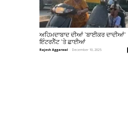
ਅਹਿਮਦਾਬਾਦ ਦੀਆਂ `ਬਾਈਕਰ ਦਾਦੀਆਂ`
ਇੰਟਰਨੈੱਟ `ਤੇ ਛਾਈਆਂ
Rajesh Aggarwal
-
December 10, 2025