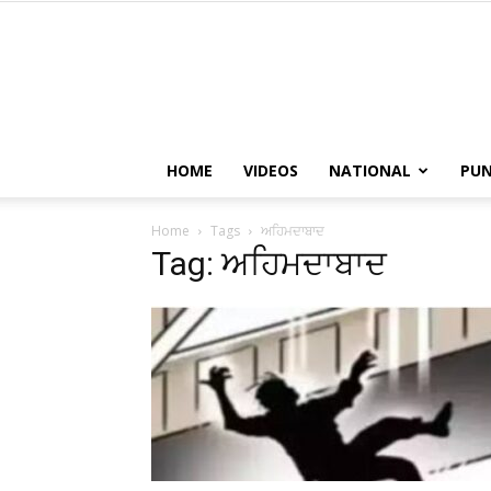
HOME
VIDEOS
NATIONAL
PUN
Home
Tags
ਅਹਿਮਦਾਬਾਦ
Tag: ਅਹਿਮਦਾਬਾਦ