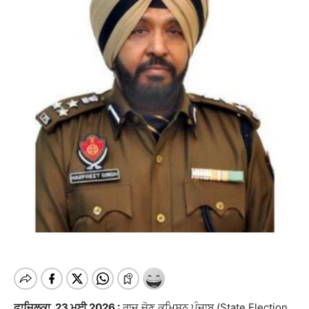
ਫਾਜਿਲਕਾ, 23 ਮਈ 2026 :
ਰਾਜ ਚੋਣ ਕਮਿਸ਼ਨ ਪੰਜਾਬ (State Election