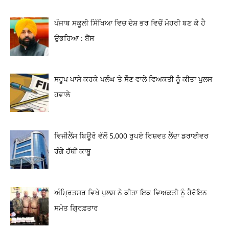
ਪੰਜਾਬ ਸਕੂਲੀ ਸਿੱਖਿਆ ਵਿਚ ਦੇਸ਼ ਭਰ ਵਿਚੋਂ ਮੋਹਰੀ ਬਣ ਕੇ ਹੈ
ਉਭਰਿਆ : ਬੈਂਸ
ਸਰੂਪ ਪਾਸੇ ਕਰਕੇ ਪਲੰਘ ‘ਤੇ ਸੌਣ ਵਾਲੇ ਵਿਅਕਤੀ ਨੂੰ ਕੀਤਾ ਪੁਲਸ
ਹਵਾਲੇ
ਵਿਜੀਲੈਂਸ ਬਿਊਰੋ ਵੱਲੋਂ 5,000 ਰੁਪਏ ਰਿਸ਼ਵਤ ਲੈਂਦਾ ਡਰਾਈਵਰ
ਰੰਗੇ ਹੱਥੀਂ ਕਾਬੂ
ਅੰਮ੍ਰਿਤਸਰ ਵਿਖੇ ਪੁਲਸ ਨੇ ਕੀਤਾ ਇਕ ਵਿਅਕਤੀ ਨੂੰ ਹੈਰੋਇਨ
ਸਮੇਤ ਗ੍ਰਿਫ਼ਤਾਰ