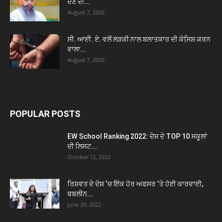
ਦੇਣ ਦੀ...
August 7, 2026
ਸੀ. ਆਈ. ਏ. ਵਲੋਂ ਲੜਕੀ ਨਾਲ ਬਲਾਤਕਾਰ ਦੀ ਕੋਸਿ਼ਸ਼ ਕਰਨ
ਵਾਲਾ...
August 7, 2026
POPULAR POSTS
EW School Ranking 2022: ਦੇਸ਼ ਦੇ TOP 10 ਸਕੂਲਾਂ
ਦੀ ਲਿਸਟ...
October 12, 2022
ਰਿਸ਼ਵਤ ਦੇ ਦੋਸ਼ ‘ਚ ਇੱਕ ਹੋਰ ਅਫਸਰ ‘ਤੇ ਹੋਈ ਕਾਰਵਾਈ,
ਬਬਲੀਨ...
June 29, 2022