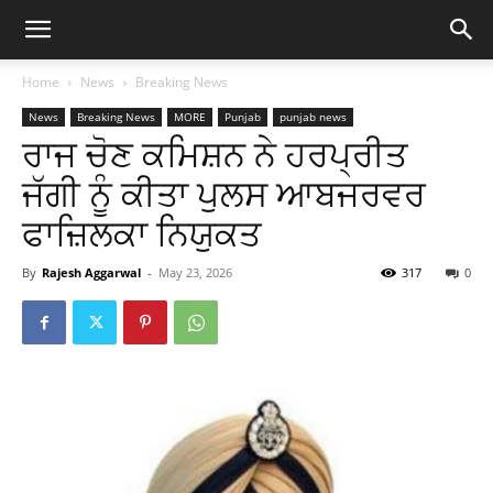
Home
News
Breaking News
News
Breaking News
MORE
Punjab
punjab news
ਰਾਜ ਚੋਣ ਕਮਿਸ਼ਨ ਨੇ ਹਰਪ੍ਰੀਤ
ਜੱਗੀ ਨੂੰ ਕੀਤਾ ਪੁਲਸ ਆਬਜਰਵਰ
ਫਾਜ਼ਿਲਕਾ ਨਿਯੁਕਤ
By
Rajesh Aggarwal
-
May 23, 2026
317
0