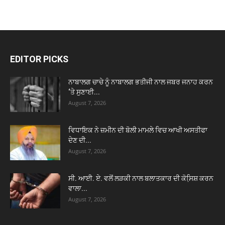
EDITOR PICKS
ਨਾਬਾਲਗ ਚਾਚੇ ਨੂੰ ਨਾਬਾਲਗ ਭਤੀਜੀ ਨਾਲ ਜਬਰ ਜਨਾਹ ਕਰਨ
‘ਤੇ ਸੁਣਾਈ...
August 7, 2026
ਵਿਧਾਇਕ ਨੇ ਜ਼ਮੀਨ ਦੀ ਬੋਲੀ ਮਾਮਲੇ ਵਿਚ ਆਖੀ ਅਸਤੀਫਾ
ਦੇਣ ਦੀ...
August 7, 2026
ਸੀ. ਆਈ. ਏ. ਵਲੋਂ ਲੜਕੀ ਨਾਲ ਬਲਾਤਕਾਰ ਦੀ ਕੋਸਿ਼ਸ਼ ਕਰਨ
ਵਾਲਾ...
August 7, 2026