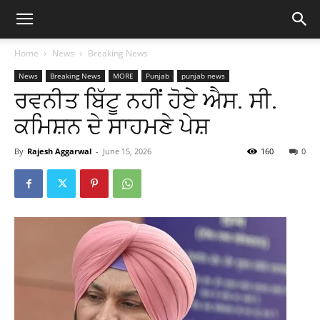
Home
News
Breaking News
News
Breaking News
MORE
Punjab
punjab news
ਰਵਨੀਤ ਬਿੱਟੂ ਨਹੀਂ ਹੋਏ ਐਸ. ਸੀ.
ਕਮਿਸ਼ਨ ਦੇ ਸਾਹਮਣੇ ਪੇਸ਼
By
Rajesh Aggarwal
-
June 15, 2026
160
0