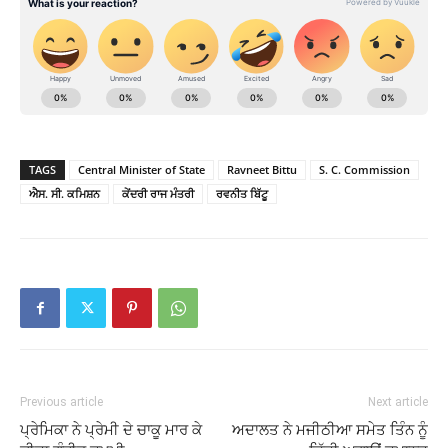
TAGS
Central Minister of State
Ravneet Bittu
S. C. Commission
ਐਸ. ਸੀ. ਕਮਿਸ਼ਨ
ਕੇਂਦਰੀ ਰਾਜ ਮੰਤਰੀ
ਰਵਨੀਤ ਬਿੱਟੂ
Previous article
Next article
ਪ੍ਰੇਮਿਕਾ ਨੇ ਪ੍ਰੇਮੀ ਦੇ ਚਾਕੂ ਮਾਰ ਕੇ
ਅਦਾਲਤ ਨੇ ਮਜੀਠੀਆ ਸਮੇਤ ਤਿੰਨ ਨੂੰ