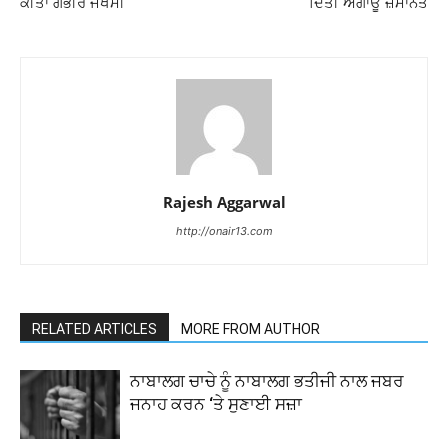
ਕੀਤਾ ਗੰਭੀਰ ਜਖਮੀ
ਦਿੱਤੀ ਅਗਾਊਂ ਜ਼ਮਾਨਤ
Rajesh Aggarwal
http://onair13.com
RELATED ARTICLES
MORE FROM AUTHOR
ਨਾਬਾਲਗ ਚਾਚੇ ਨੂੰ ਨਾਬਾਲਗ ਭਤੀਜੀ ਨਾਲ ਜਬਰ
ਜਨਾਹ ਕਰਨ ‘ਤੇ ਸੁਣਾਈ ਸਜ਼ਾ