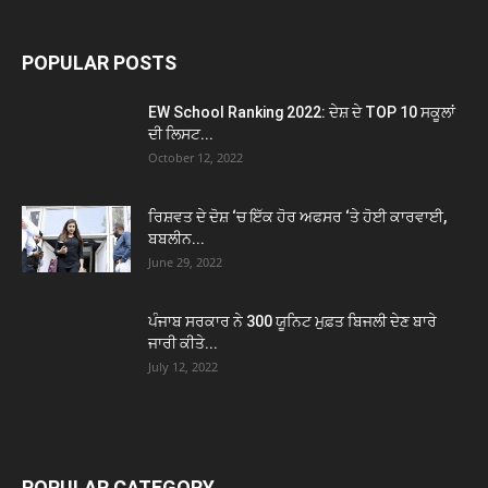
POPULAR POSTS
EW School Ranking 2022: ਦੇਸ਼ ਦੇ TOP 10 ਸਕੂਲਾਂ
ਦੀ ਲਿਸਟ...
October 12, 2022
ਰਿਸ਼ਵਤ ਦੇ ਦੋਸ਼ ‘ਚ ਇੱਕ ਹੋਰ ਅਫਸਰ ‘ਤੇ ਹੋਈ ਕਾਰਵਾਈ,
ਬਬਲੀਨ...
June 29, 2022
ਪੰਜਾਬ ਸਰਕਾਰ ਨੇ 300 ਯੂਨਿਟ ਮੁਫ਼ਤ ਬਿਜਲੀ ਦੇਣ ਬਾਰੇ
ਜਾਰੀ ਕੀਤੇ...
July 12, 2022
POPULAR CATEGORY