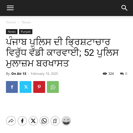
Home
News
News
Punjab
ਪੰਜਾਬ ਪੁਲਿਸ ਦੀ ਭ੍ਰਿਸ਼ਟਾਚਾਰ
ਵਿਰੁੱਧ ਵੱਡੀ ਕਾਰਵਾਈ; 52 ਪੁਲਿਸ
ਮੁਲਾਜ਼ਮ ਬਰਖਾਸਤ
By
On Air 13
-
February 19, 2025
324
0