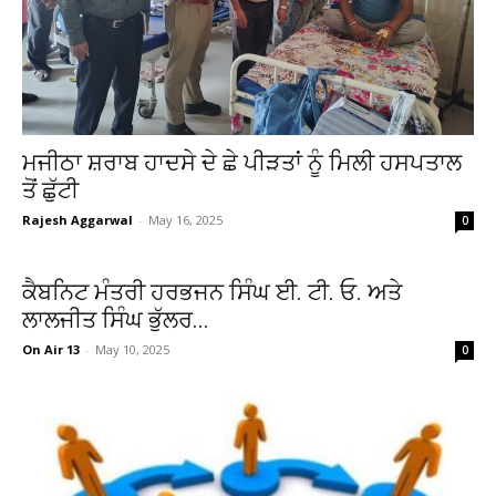
ਮਜੀਠਾ ਸ਼ਰਾਬ ਹਾਦਸੇ ਦੇ ਛੇ ਪੀੜਤਾਂ ਨੂੰ ਮਿਲੀ ਹਸਪਤਾਲ
ਤੋਂ ਛੁੱਟੀ
Rajesh Aggarwal
-
May 16, 2025
0
ਕੈਬਨਿਟ ਮੰਤਰੀ ਹਰਭਜਨ ਸਿੰਘ ਈ. ਟੀ. ਓ. ਅਤੇ
ਲਾਲਜੀਤ ਸਿੰਘ ਭੁੱਲਰ...
On Air 13
-
May 10, 2025
0