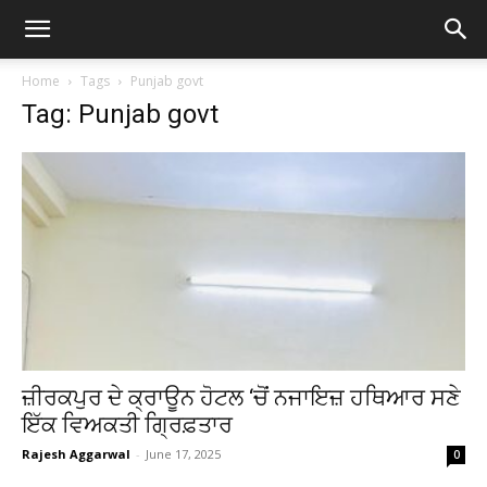
Home
Tags
Punjab govt
Tag: Punjab govt
ਜ਼ੀਰਕਪੁਰ ਦੇ ਕ੍ਰਾਊਨ ਹੋਟਲ ‘ਚੋਂ ਨਜਾਇਜ਼ ਹਥਿਆਰ ਸਣੇ
ਇੱਕ ਵਿਅਕਤੀ ਗ੍ਰਿਫ਼ਤਾਰ
Rajesh Aggarwal
-
June 17, 2025
0