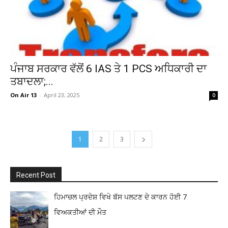
ਪੰਜਾਬ ਸਰਕਾਰ ਵੱਲੋਂ 6 IAS ਤੇ 1 PCS ਅਧਿਕਾਰੀ ਦਾ
ਤਬਾਦਲਾ;...
On Air 13
-
April 23, 2025
0
1
2
3
Recent Post
ਹਿਮਾਚਲ ਪ੍ਰਦੇਸ਼ ਵਿਖੇ ਬੱਸ ਪਲਟਣ ਦੇ ਕਾਰਨ ਹੋਈ 7
ਵਿਅਕਤੀਆਂ ਦੀ ਮੌਤ