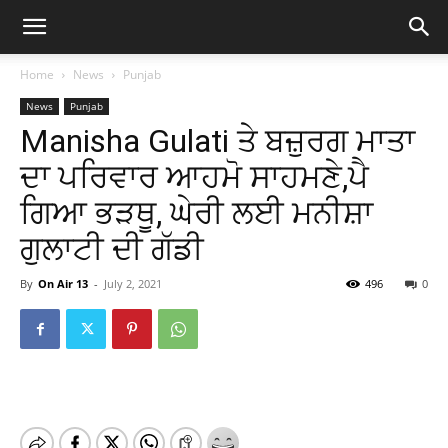
Home
News
Punjab
News
Punjab
Manisha Gulati ਤੇ ਬਜ਼ੁਰਗ ਮਾਤਾ
ਦਾ ਪਰਿਵਾਰ ਆਹਮੋ ਸਾਹਮਣੇ,ਪੈ
ਗਿਆ ਭੜਥੂ, ਘੇਰੀ ਲਈ ਮਨੀਸ਼ਾ
ਗੁਲਾਟੀ ਦੀ ਗੱਡੀ
By
On Air 13
-
July 2, 2021
496
0