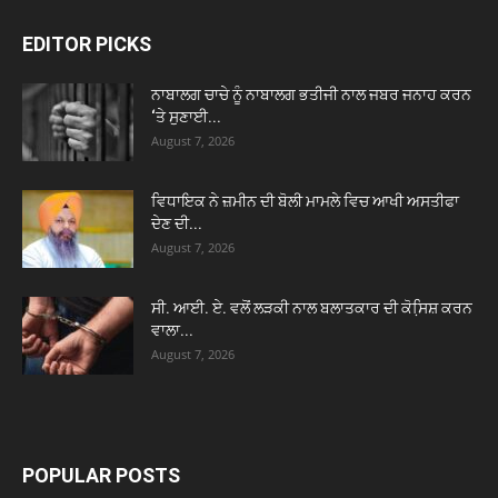
EDITOR PICKS
ਨਾਬਾਲਗ ਚਾਚੇ ਨੂੰ ਨਾਬਾਲਗ ਭਤੀਜੀ ਨਾਲ ਜਬਰ ਜਨਾਹ ਕਰਨ
‘ਤੇ ਸੁਣਾਈ...
August 7, 2026
ਵਿਧਾਇਕ ਨੇ ਜ਼ਮੀਨ ਦੀ ਬੋਲੀ ਮਾਮਲੇ ਵਿਚ ਆਖੀ ਅਸਤੀਫਾ
ਦੇਣ ਦੀ...
August 7, 2026
ਸੀ. ਆਈ. ਏ. ਵਲੋਂ ਲੜਕੀ ਨਾਲ ਬਲਾਤਕਾਰ ਦੀ ਕੋਸਿ਼ਸ਼ ਕਰਨ
ਵਾਲਾ...
August 7, 2026
POPULAR POSTS