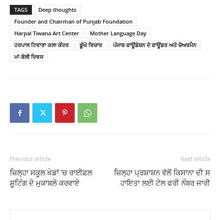
TAGS
Deep thoughts
Founder and Chairman of Punjab Foundation
Harpal Tiwana Art Center
Mother Language Day
ਹਰਪਾਲ ਟਿਵਾਣਾ ਕਲਾ ਕੇਂਦਰ
ਡੂੰਘੇ ਵਿਚਾਰ
ਪੰਜਾਬ ਫਾਊਂਡੇਸ਼ਨ ਦੇ ਫਾਊਂਡਰ ਅਤੇ ਚੇਅਰਮੈਨ
ਮਾਂ-ਬੋਲੀ ਦਿਵਸ
Previous article
Next article
ਜ਼ਿਲ੍ਹਾ ਸਕੂਲ ਖੇਡਾਂ ‘ਚ ਰਾਈਫ਼ਲ
ਜ਼ਿਲ੍ਹਾ ਪ੍ਰਸ਼ਾਸ਼ਨ ਵੱਲੋਂ ਕਿਸਾਨਾ ਦੀ ਸ
ਸ਼ੂਟਿੰਗ ਦੇ ਮੁਕਾਬਲੇ ਕਰਵਾਏ
ਹਾਇਤਾ ਲਈ ਟੋਲ ਫਰੀ ਨੰਬਰ ਜਾਰੀ