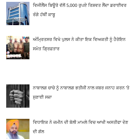
ਵਿਜੀਲੈਂਸ ਬਿਊਰੋ ਵੱਲੋਂ 5,000 ਰੁਪਏ ਰਿਸ਼ਵਤ ਲੈਂਦਾ ਡਰਾਈਵਰ
ਰੰਗੇ ਹੱਥੀਂ ਕਾਬੂ
ਅੰਮ੍ਰਿਤਸਰ ਵਿਖੇ ਪੁਲਸ ਨੇ ਕੀਤਾ ਇਕ ਵਿਅਕਤੀ ਨੂੰ ਹੈਰੋਇਨ
ਸਮੇਤ ਗ੍ਰਿਫ਼ਤਾਰ
ਨਾਬਾਲਗ ਚਾਚੇ ਨੂੰ ਨਾਬਾਲਗ ਭਤੀਜੀ ਨਾਲ ਜਬਰ ਜਨਾਹ ਕਰਨ ‘ਤੇ
ਸੁਣਾਈ ਸਜ਼ਾ
ਵਿਧਾਇਕ ਨੇ ਜ਼ਮੀਨ ਦੀ ਬੋਲੀ ਮਾਮਲੇ ਵਿਚ ਆਖੀ ਅਸਤੀਫਾ ਦੇਣ
ਦੀ ਗੱਲ