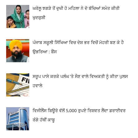
ਘਰੇਲੂ ਝਗੜੇ ਤੋਂ ਦੁਖੀ ਹੋ ਮਹਿਲਾ ਨੇ ਦੋ ਬੱਚਿਆਂ ਸਮੇਤ ਕੀਤੀ
ਖੁਦਕੁਸ਼ੀ
ਪੰਜਾਬ ਸਕੂਲੀ ਸਿੱਖਿਆ ਵਿਚ ਦੇਸ਼ ਭਰ ਵਿਚੋਂ ਮੋਹਰੀ ਬਣ ਕੇ ਹੈ
ਉਭਰਿਆ : ਬੈਂਸ
ਸਰੂਪ ਪਾਸੇ ਕਰਕੇ ਪਲੰਘ ‘ਤੇ ਸੌਣ ਵਾਲੇ ਵਿਅਕਤੀ ਨੂੰ ਕੀਤਾ ਪੁਲਸ
ਹਵਾਲੇ
ਵਿਜੀਲੈਂਸ ਬਿਊਰੋ ਵੱਲੋਂ 5,000 ਰੁਪਏ ਰਿਸ਼ਵਤ ਲੈਂਦਾ ਡਰਾਈਵਰ
ਰੰਗੇ ਹੱਥੀਂ ਕਾਬੂ