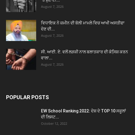
August 7, 2026
ਵਿਧਾਇਕ ਨੇ ਜ਼ਮੀਨ ਦੀ ਬੋਲੀ ਮਾਮਲੇ ਵਿਚ ਆਖੀ ਅਸਤੀਫਾ
ਦੇਣ ਦੀ...
August 7, 2026
ਸੀ. ਆਈ. ਏ. ਵਲੋਂ ਲੜਕੀ ਨਾਲ ਬਲਾਤਕਾਰ ਦੀ ਕੋਸਿ਼ਸ਼ ਕਰਨ
ਵਾਲਾ...
August 7, 2026
POPULAR POSTS
EW School Ranking 2022: ਦੇਸ਼ ਦੇ TOP 10 ਸਕੂਲਾਂ
ਦੀ ਲਿਸਟ...
October 12, 2022