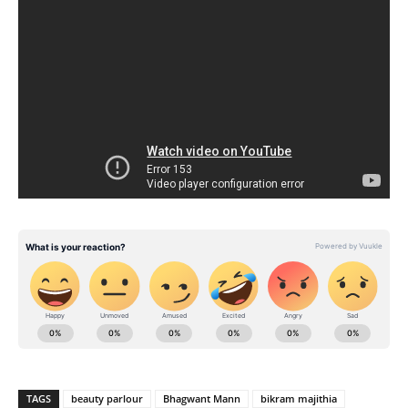
TAGS
beauty parlour
Bhagwant Mann
bikram majithia