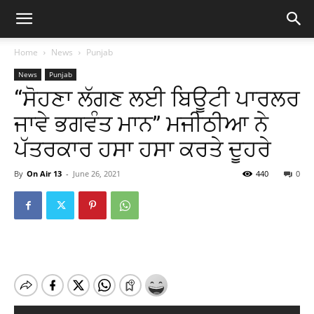
Home
News
Punjab
News
Punjab
“ਸੋਹਣਾ ਲੱਗਣ ਲਈ ਬਿਊਟੀ ਪਾਰਲਰ
ਜਾਵੇ ਭਗਵੰਤ ਮਾਨ” ਮਜੀਠੀਆ ਨੇ
ਪੱਤਰਕਾਰ ਹਸਾ ਹਸਾ ਕਰਤੇ ਦੂਹਰੇ
By
On Air 13
-
June 26, 2021
440
0