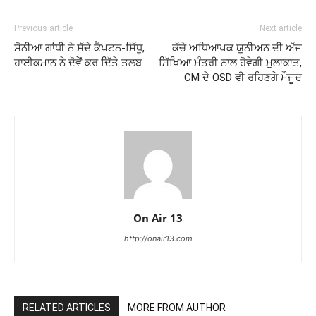
Previous article
Next article
ਸੋਨੀਆ ਗਾਂਧੀ ਨੇ ਸੱਦੇ ਕੈਪਟਨ-ਸਿੱਧੂ,
ਕੱਚੇ ਅਧਿਆਪਕ ਯੂਨੀਅਨ ਦੀ ਅੱਜ
ਹਾਈਕਮਾਨ ਨੇ ਦੋਵੇਂ ਕਰ ਦਿੱਤੇ ਤਲਬ
ਸਿੱਖਿਆ ਮੰਤਰੀ ਨਾਲ ਹੋਵੇਗੀ ਮੁਲਾਕਾਤ,
CM ਦੇ OSD ਵੀ ਰਹਿਣਗੇ ਮੌਜੂਦ
On Air 13
http://onair13.com
RELATED ARTICLES
MORE FROM AUTHOR