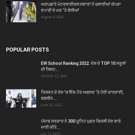
ਅਣਪਛਾਤੇ ਮੋਟਰਸਾਈਕਲ ਸਵਾਰਾਂ ਨੇ ਚਲਾਈਆਂ ਕੱਪੜਾ
ਵਪਾਰੀ ਦੇ ਘਰ ‘ਤੇ ਗੋਲੀਆਂ
August 8, 2026
POPULAR POSTS
EW School Ranking 2022: ਦੇਸ਼ ਦੇ TOP 10 ਸਕੂਲਾਂ
ਦੀ ਲਿਸਟ...
October 12, 2022
ਰਿਸ਼ਵਤ ਦੇ ਦੋਸ਼ ‘ਚ ਇੱਕ ਹੋਰ ਅਫਸਰ ‘ਤੇ ਹੋਈ ਕਾਰਵਾਈ,
ਬਬਲੀਨ...
June 29, 2022
ਪੰਜਾਬ ਸਰਕਾਰ ਨੇ 300 ਯੂਨਿਟ ਮੁਫ਼ਤ ਬਿਜਲੀ ਦੇਣ ਬਾਰੇ
ਜਾਰੀ ਕੀਤੇ...
July 12, 2022