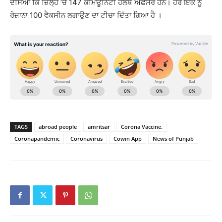
ਦੱਸਿਆ ਕਿ ਜ਼ਿਲ੍ਹੇ ’ਚ 147 ਕਮਿਊਨਿਟੀ ਹੈਲਥ ਅਫ਼ਸਰ ਹਨ। ਹਰ ਇਕ ਨੂੰ
ਰੋਜ਼ਾਨਾ 100 ਵੈਕਸੀਨ ਲਗਾਉਣ ਦਾ ਟੀਚਾ ਦਿੱਤਾ ਗਿਆ ਹੈ ।
TAGS
abroad people
amritsar
Corona Vaccine.
Coronapandemic
Coronavirus
Cowin App
News of Punjab