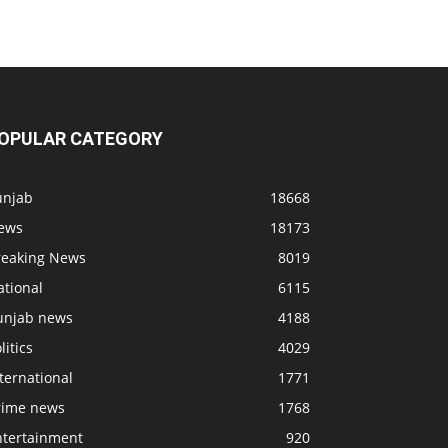
OPULAR CATEGORY
unjab
18668
ews
18173
reaking News
8019
ational
6115
unjab news
4188
litics
4029
ternational
1771
rime news
1768
ntertainment
920