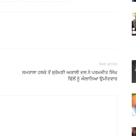
Next article
ਸਮਰਾਲਾ ਹਲਕੇ ਤੋਂ ਸ਼੍ਰੋਮਣੀ ਅਕਾਲੀ ਦਲ ਨੇ ਪਰਮਜੀਤ ਸਿੰਘ
ਢਿੱਲੋਂ ਨੂੰ ਐਲਾਨਿਆ ਉਮੀਦਵਾਰ