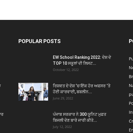
POPULAR POSTS
P
EW School Ranking 2022: ਦੇਸ਼ ਦੇ
P
TOP 10 ਸਕੂਲਾਂ ਦੀ ਲਿਸਟ...
N
October 12, 2022
B
N
ਚ
ਰਿਸ਼ਵਤ ਦੇ ਦੋਸ਼ ‘ਚ ਇੱਕ ਹੋਰ ਅਫਸਰ ‘ਤੇ
ਹੋਈ ਕਾਰਵਾਈ, ਬਬਲੀਨ...
p
June 29, 2022
Po
In
ਾਰ
ਪੰਜਾਬ ਸਰਕਾਰ ਨੇ 300 ਯੂਨਿਟ ਮੁਫ਼ਤ
ਬਿਜਲੀ ਦੇਣ ਬਾਰੇ ਜਾਰੀ ਕੀਤੇ...
C
July 12, 2022
E