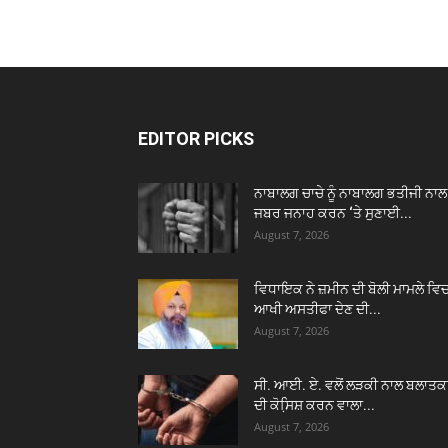
EDITOR PICKS
ਨਾਬਾਲਗ ਚਾਚੇ ਨੂੰ ਨਾਬਾਲਗ ਭਤੀਜੀ ਨਾਲ
ਜਬਰ ਜਨਾਹ ਕਰਨ ‘ਤੇ ਸੁਣਾਈ...
August 7, 2026
ਵਿਧਾਇਕ ਨੇ ਜ਼ਮੀਨ ਦੀ ਬੋਲੀ ਮਾਮਲੇ ਵਿ
ਆਖੀ ਅਸਤੀਫਾ ਦੇਣ ਦੀ...
August 7, 2026
ਸੀ. ਆਈ. ਏ. ਵਲੋਂ ਲੜਕੀ ਨਾਲ ਬਲਾਤਕ
ਦੀ ਕੋਸਿ਼ਸ਼ ਕਰਨ ਵਾਲਾ...
August 7, 2026