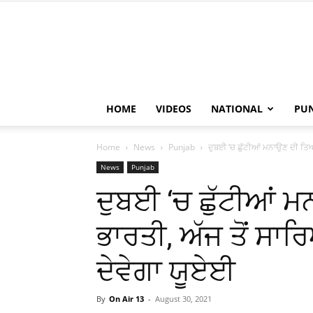
HOME
VIDEOS
NATIONAL
PU
Home
News
Punjab
ਦੁਬਈ ‘ਚ ਛੁੱਟੀਆਂ ਮਨਾਉਣ ਦੀ ਤਿਆਰ
News
Punjab
ਦੁਬਈ ‘ਚ ਛੁੱਟੀਆਂ 
ਭਾਰਤੀ, ਅੱਜ ਤੋਂ ਸਾਰਿ
ਦੇਵੇਗਾ ਯੂਏਈ
By
On Air 13
-
August 30, 2021