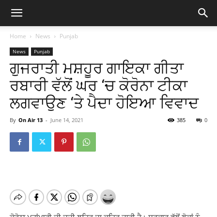
Home
News
Punjab
News
Punjab
ਗੁਜਰਾਤੀ ਮਸ਼ਹੂਰ ਗਾਇਕਾ ਗੀਤਾ
ਰਬਾਰੀ ਵੱਲੋਂ ਘਰ ‘ਚ ਕੋਰੋਨਾ ਟੀਕਾ
ਲਗਵਾਉਣ ‘ਤੇ ਪੈਦਾ ਹੋਇਆ ਵਿਵਾਦ
By
On Air 13
-
June 14, 2021
385
0