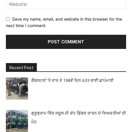
Save my name, email, and website in this browser for the
next time I comment.
Recent Post
ਗੈਂਗਸਟਰਾਂ ’ਤੇ ਵਾਰ ਦੇ 198ਵੇਂ ਦਿਨ 633 ਥਾਈਂ ਛਾਪੇਮਾਰੀ
ਗੁਰੂਗ੍ਰਾਮ ਵਿੱਚ ਸਕੂਲ ਦੀ ਕੰਧ ਡਿੱਗਣ ਕਾਰਨ ਦੋ ਵਿਅਕਤੀਆਂ ਦੀ
ਮੌਤ