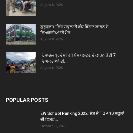
August 8, 2026
ਗੁਰੂਗ੍ਰਾਮ ਵਿੱਚ ਸਕੂਲ ਦੀ ਕੰਧ ਡਿੱਗਣ ਕਾਰਨ ਦੋ
ਵਿਅਕਤੀਆਂ ਦੀ ਮੌਤ
August 8, 2026
ਹਿਮਾਚਲ ਪ੍ਰਦੇਸ਼ ਵਿਖੇ ਬੱਸ ਪਲਟਣ ਦੇ ਕਾਰਨ ਹੋਈ 7
ਵਿਅਕਤੀਆਂ ਦੀ...
August 8, 2026
POPULAR POSTS
EW School Ranking 2022: ਦੇਸ਼ ਦੇ TOP 10 ਸਕੂਲਾਂ
ਦੀ ਲਿਸਟ...
October 12, 2022