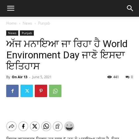
Home
News
Punjab
News
Punjab
ਅੱਜ ਮਨਾਇਆ ਜਾ ਰਿਹਾ ਹੈ World
Environment Day ਜਾਣੋ ਇਸਦਾ
ਇਤਿਹਾਸ
By
On Air 13
-
June 5, 2021
441
0