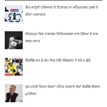
ਗੈਰ-ਕਾਨੂੰਨੀ ਹਥਿਆਰਾਂ ਦੇ ਨੈਟਵਰਕ ਦਾ ਅੰਮ੍ਰਿਤਸਰ ਪੁਲਸ ਨੇ
ਕੀਤਾ ਪਰਦਾਫਾਸ਼
ਜੀਰਕਪੁਰ ਵਿਖੇ ਨਾਬਾਲਗ ਵਿਦਿਆਰਥਣ ਨਾਲ ਹੋਇਆ ਦੋ ਵਾਰ
ਜਬਰ ਜਨਾਹ
ਇੰਗਲੈਂਡ ਵਨ ਡੇ ਕੱਪ ਵਿਚ ਟੋਬੀ ਐਲਬਰਟ ਨੇ ਜੜੇ 6 ਛੱਕੇ
ਮੁੱਖ ਮੰਤਰੀ ਸਿਹਤ ਯੋਜਨਾ’ ਤਹਿਤ ਕਰਵਾਏ ਲੱਖਾਂ ਕੈਸ਼ਲੈੱਸ ਇਲਾਜ
ਮੁਹੱਈਆ