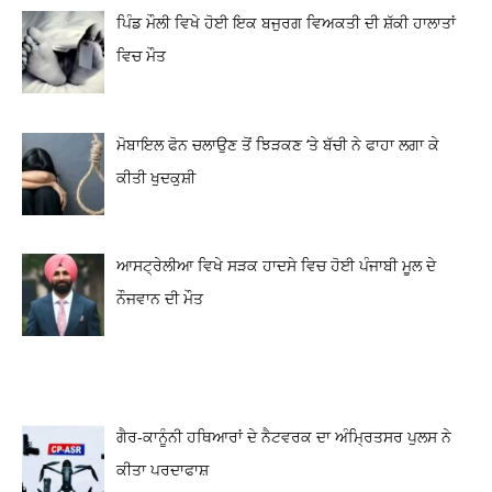
ਪਿੰਡ ਮੌਲੀ ਵਿਖੇ ਹੋਈ ਇਕ ਬਜੁਰਗ ਵਿਅਕਤੀ ਦੀ ਸ਼ੱਕੀ ਹਾਲਾਤਾਂ
ਵਿਚ ਮੌਤ
ਮੋਬਾਇਲ ਫੋਨ ਚਲਾਉਣ ਤੋਂ ਝਿੜਕਣ ‘ਤੇ ਬੱਚੀ ਨੇ ਫਾਹਾ ਲਗਾ ਕੇ
ਕੀਤੀ ਖੁਦਕੁਸ਼ੀ
ਆਸਟ੍ਰੇਲੀਆ ਵਿਖੇ ਸੜਕ ਹਾਦਸੇ ਵਿਚ ਹੋਈ ਪੰਜਾਬੀ ਮੂਲ ਦੇ
ਨੌਜਵਾਨ ਦੀ ਮੌਤ
ਗੈਰ-ਕਾਨੂੰਨੀ ਹਥਿਆਰਾਂ ਦੇ ਨੈਟਵਰਕ ਦਾ ਅੰਮ੍ਰਿਤਸਰ ਪੁਲਸ ਨੇ
ਕੀਤਾ ਪਰਦਾਫਾਸ਼