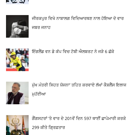
ਜੀਰਕਪੁਰ ਵਿਖੇ ਨਾਬਾਲਗ ਵਿਦਿਆਰਥਣ ਨਾਲ ਹੋਇਆ ਦੋ ਵਾਰ
ਜਬਰ ਜਨਾਹ
ਇੰਗਲੈਂਡ ਵਨ ਡੇ ਕੱਪ ਵਿਚ ਟੋਬੀ ਐਲਬਰਟ ਨੇ ਜੜੇ 6 ਛੱਕੇ
ਮੁੱਖ ਮੰਤਰੀ ਸਿਹਤ ਯੋਜਨਾ’ ਤਹਿਤ ਕਰਵਾਏ ਲੱਖਾਂ ਕੈਸ਼ਲੈੱਸ ਇਲਾਜ
ਮੁਹੱਈਆ
ਗੈਂਗਸਟਰਾਂ ‘ਤੇ ਵਾਰ ਦੇ 201ਵੇਂ ਦਿਨ 597 ਥਾਈਂ ਛਾਪੇਮਾਰੀ ਕਰਕੇ
299 ਕੀਤੇ ਗ੍ਰਿਫ਼ਤਾਰ