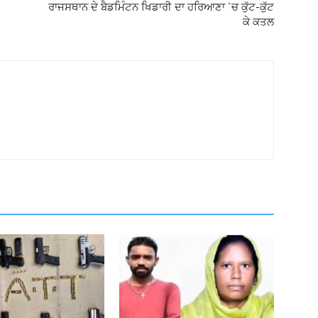
ਰਾਜਸਥਾਨ ਦੇ ਬੈਡਮਿੰਟਨ ਖਿਡਾਰੀ ਦਾ ਹਰਿਆਣਾ `ਚ ਕੁੱਟ-ਕੁੱਟ
ਕੇ ਕਤਲ