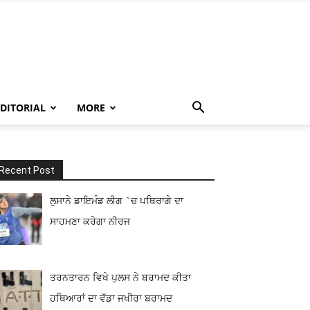
EDITORIAL
MORE
Recent Post
ਲੁਸਾਨੇ ਡਾਇਮੰਡ ਲੀਗ `ਚ ਪਥਿਰਾਗੇ ਦਾ
ਸਾਹਮਣਾ ਕਰੇਗਾ ਨੀਰਜ
ਤਰਨਤਾਰਨ ਵਿਖੇ ਪੁਲਸ ਨੇ ਬਰਾਮਦ ਕੀਤਾ
ਹਥਿਆਰਾਂ ਦਾ ਵੱਡਾ ਜਖੀਰਾ ਬਰਾਮਦ