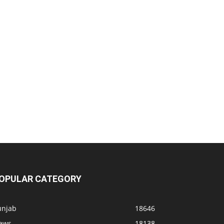
OPULAR CATEGORY
unjab
18646
ews
18138