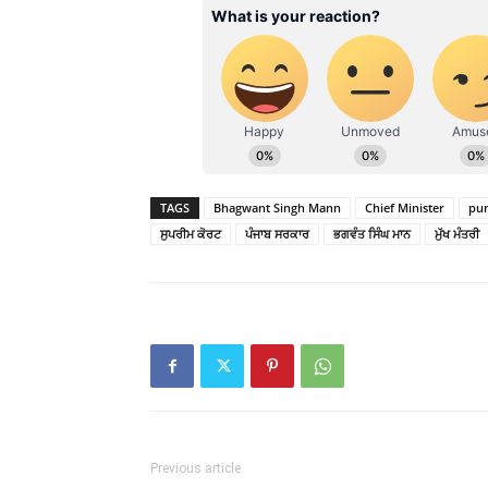
TAGS
Bhagwant Singh Mann
Chief Minister
pu
ਸੁਪਰੀਮ ਕੋਰਟ
ਪੰਜਾਬ ਸਰਕਾਰ
ਭਗਵੰਤ ਸਿੰਘ ਮਾਨ
ਮੁੱਖ ਮੰਤਰੀ
Previous article