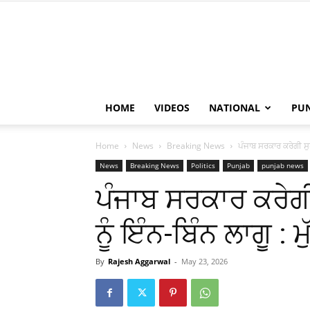
HOME
VIDEOS
NATIONAL
PU
Home
News
Breaking News
ਪੰਜਾਬ ਸਰਕਾਰ ਕਰੇਗੀ ਸੁਪਰ
News
Breaking News
Politics
Punjab
punjab news
ਪੰਜਾਬ ਸਰਕਾਰ ਕਰੇਗੀ
ਨੂੰ ਇੰਨ-ਬਿੰਨ ਲਾਗੂ : ਮ
By
Rajesh Aggarwal
-
May 23, 2026