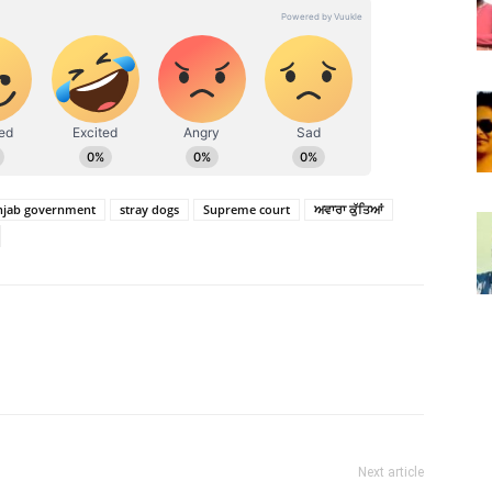
njab government
stray dogs
Supreme court
ਅਵਾਰਾ ਕੁੱਤਿਆਂ
Next article