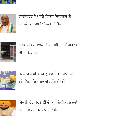
ਹਾਈਕੋਰਟ ਨੇ ਖੜਗੇ ਵਿਰੁੱਧ ਸਿ਼ਕਾਇਤ ‘ਤੇ
ਅਗਲੀ ਕਾਰਵਾਈ ‘ਤੇ ਲਗਾਈ ਰੋਕ
ਅਣਪਛਾਤੇ ਹਮਲਾਵਰਾਂ ਨੇ ਜਿੰਮੀਦਾਰ ਦੇ ਘਰ ‘ਤੇ
ਕੀਤੀ ਗੋਲੀਬਾਰੀ
ਸਰਕਾਰ ਕੰਢੀ ਖੇਤਰ ਨੂੰ ਵੱਡੇ ਸੈਰ-ਸਪਾਟਾ ਕੇਂਦਰ
ਵਜੋਂ ਉਤਸਾਹਿਤ ਕਰੇਗੀ : ਮੁੱਖ ਮੰਤਰੀ
ਬਿਜਲੀ ਵੰਡ ਪ੍ਰਣਾਲੀ ਦੇ ਆਧੁਨਿਕੀਕਰਨ ਲਈ
ਖਰਚੇ ਜਾ ਰਹੇ ਹਨ ਕਰੋੜਾਂ : ਸੌਂਦ