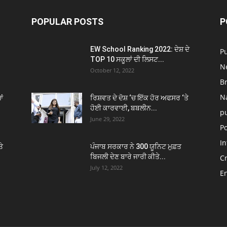
POPULAR POSTS
P
EW School Ranking 2022: ਦੇਸ਼ ਦੇ
P
TOP 10 ਸਕੂਲਾਂ ਦੀ ਲਿਸਟ...
N
October 12, 2022
B
N
ਂ
ਰਿਸ਼ਵਤ ਦੇ ਦੋਸ਼ ‘ਚ ਇੱਕ ਹੋਰ ਅਫਸਰ ‘ਤੇ
ਹੋਈ ਕਾਰਵਾਈ, ਬਬਲੀਨ...
p
June 29, 2022
Po
In
ਤੇ
ਪੰਜਾਬ ਸਰਕਾਰ ਨੇ 300 ਯੂਨਿਟ ਮੁਫ਼ਤ
ਬਿਜਲੀ ਦੇਣ ਬਾਰੇ ਜਾਰੀ ਕੀਤੇ...
C
July 12, 2022
E