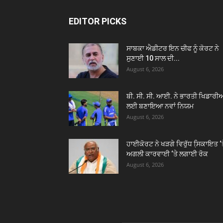
EDITOR PICKS
ਸਾਬਕਾ ਐਡੀਟਰ ਇਨ ਚੀਫ ਨੂੰ ਕੋਰਟ ਨੇ
ਸੁਣਾਈ 10 ਸਾਲ ਦੀ...
August 6, 2026
ਬੀ. ਸੀ. ਸੀ. ਆਈ. ਨੇ ਭਾਰਤੀ ਖਿਡਾਰੀਆ
ਲਈ ਬਣਾਇਆ ਨਵਾਂ ਨਿਯਮ
August 6, 2026
ਹਾਈਕੋਰਟ ਨੇ ਖੜਗੇ ਵਿਰੁੱਧ ਸਿ਼ਕਾਇਤ ‘
ਅਗਲੀ ਕਾਰਵਾਈ ‘ਤੇ ਲਗਾਈ ਰੋਕ
August 6, 2026