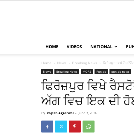
HOME
VIDEOS
NATIONAL
PU
Home
News
Breaking News
ਫਿਰੋਜ਼ਪੁਰ ਵਿਖੇ ਰੈਸਟੋਰ
News
Breaking News
MORE
Punjab
punjab news
ਫਿਰੋਜ਼ਪੁਰ ਵਿਖੇ ਰੈਸਟ
ਅੱਗ ਵਿਚ ਇਕ ਦੀ ਹੋ
By
Rajesh Aggarwal
-
June 3, 2026