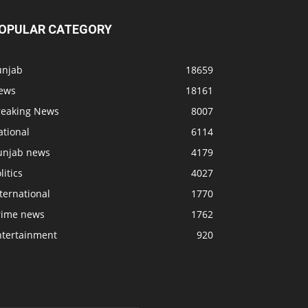
OPULAR CATEGORY
unjab
18659
ews
18161
reaking News
8007
ational
6114
unjab news
4179
litics
4027
ternational
1770
rime news
1762
ntertainment
920