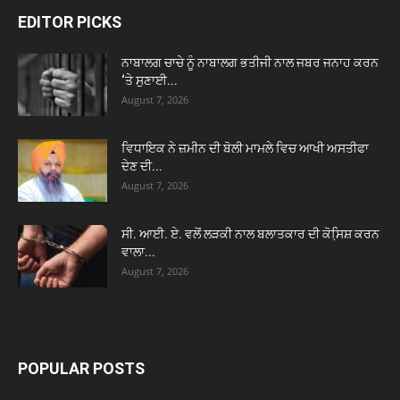
EDITOR PICKS
ਨਾਬਾਲਗ ਚਾਚੇ ਨੂੰ ਨਾਬਾਲਗ ਭਤੀਜੀ ਨਾਲ ਜਬਰ ਜਨਾਹ ਕਰਨ
‘ਤੇ ਸੁਣਾਈ...
August 7, 2026
ਵਿਧਾਇਕ ਨੇ ਜ਼ਮੀਨ ਦੀ ਬੋਲੀ ਮਾਮਲੇ ਵਿਚ ਆਖੀ ਅਸਤੀਫਾ
ਦੇਣ ਦੀ...
August 7, 2026
ਸੀ. ਆਈ. ਏ. ਵਲੋਂ ਲੜਕੀ ਨਾਲ ਬਲਾਤਕਾਰ ਦੀ ਕੋਸਿ਼ਸ਼ ਕਰਨ
ਵਾਲਾ...
August 7, 2026
POPULAR POSTS