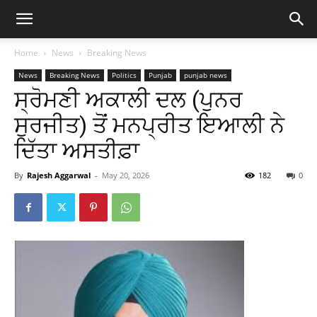
Home
News
Breaking News
News
Breaking News
Politics
Punjab
punjab news
ਸ੍ਰੋਮਣੀ ਅਕਾਲੀ ਦਲ (ਪੁਨਰ
ਸੁਰਜੀਤ) ਤੋਂ ਮਨਪ੍ਰੀਤ ਇਆਲੀ ਨੇ
ਦਿੱਤਾ ਅਸਤੀਫ਼ਾ
By
Rajesh Aggarwal
-
May 20, 2026
182
0