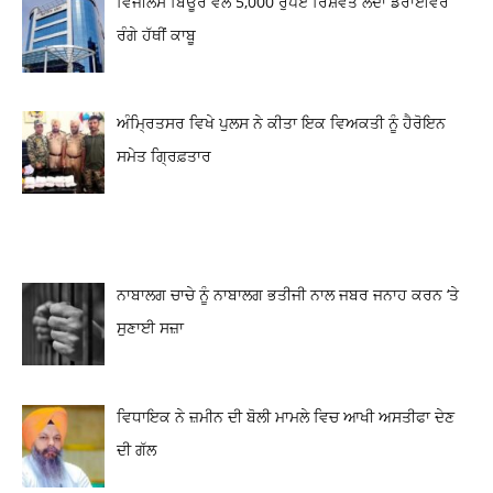
ਵਿਜੀਲੈਂਸ ਬਿਊਰੋ ਵੱਲੋਂ 5,000 ਰੁਪਏ ਰਿਸ਼ਵਤ ਲੈਂਦਾ ਡਰਾਈਵਰ
ਰੰਗੇ ਹੱਥੀਂ ਕਾਬੂ
ਅੰਮ੍ਰਿਤਸਰ ਵਿਖੇ ਪੁਲਸ ਨੇ ਕੀਤਾ ਇਕ ਵਿਅਕਤੀ ਨੂੰ ਹੈਰੋਇਨ
ਸਮੇਤ ਗ੍ਰਿਫ਼ਤਾਰ
ਨਾਬਾਲਗ ਚਾਚੇ ਨੂੰ ਨਾਬਾਲਗ ਭਤੀਜੀ ਨਾਲ ਜਬਰ ਜਨਾਹ ਕਰਨ ‘ਤੇ
ਸੁਣਾਈ ਸਜ਼ਾ
ਵਿਧਾਇਕ ਨੇ ਜ਼ਮੀਨ ਦੀ ਬੋਲੀ ਮਾਮਲੇ ਵਿਚ ਆਖੀ ਅਸਤੀਫਾ ਦੇਣ
ਦੀ ਗੱਲ