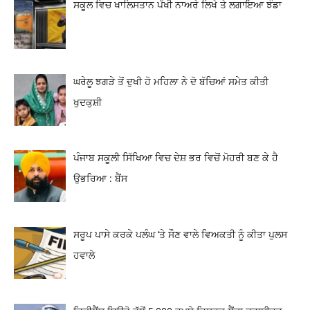
ਸਕੂਲ ਵਿਚ ਖਾਲਿਸਤਾਨ ਪੱਖੀ ਨਾਅਰੇ ਲਿਖੇ ਤੇ ਲਗਾਇਆ ਝੰਡਾ
ਘਰੇਲੂ ਝਗੜੇ ਤੋਂ ਦੁਖੀ ਹੋ ਮਹਿਲਾ ਨੇ ਦੋ ਬੱਚਿਆਂ ਸਮੇਤ ਕੀਤੀ
ਖੁਦਕੁਸ਼ੀ
ਪੰਜਾਬ ਸਕੂਲੀ ਸਿੱਖਿਆ ਵਿਚ ਦੇਸ਼ ਭਰ ਵਿਚੋਂ ਮੋਹਰੀ ਬਣ ਕੇ ਹੈ
ਉਭਰਿਆ : ਬੈਂਸ
ਸਰੂਪ ਪਾਸੇ ਕਰਕੇ ਪਲੰਘ ‘ਤੇ ਸੌਣ ਵਾਲੇ ਵਿਅਕਤੀ ਨੂੰ ਕੀਤਾ ਪੁਲਸ
ਹਵਾਲੇ